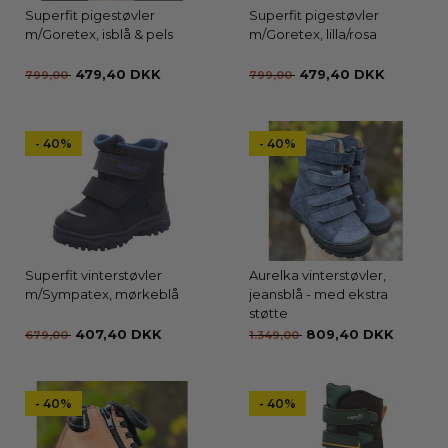
Superfit pigestøvler
Superfit pigestøvler
m/Goretex, isblå & pels
m/Goretex, lilla/rosa
479,40 DKK
479,40 DKK
799,00
799,00
- 40%
- 40%
Superfit vinterstøvler
Aurelka vinterstøvler,
m/Sympatex, mørkeblå
jeansblå - med ekstra
støtte
407,40 DKK
809,40 DKK
679,00
1.349,00
- 40%
- 40%