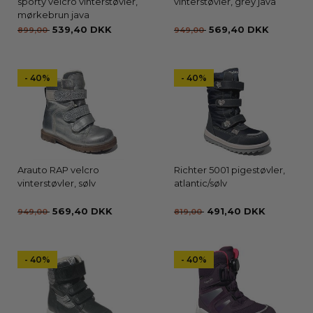
sporty velcro vinterstøvler,
vinterstøvler, grey java
mørkebrun java
539,40 DKK
569,40 DKK
899,00
949,00
- 40%
- 40%
Arauto RAP velcro
Richter 5001 pigestøvler,
vinterstøvler, sølv
atlantic/sølv
569,40 DKK
491,40 DKK
949,00
819,00
- 40%
- 40%