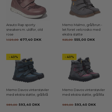
Arauto Rap sporty
Memo Malmo, grå/brun -
sneakers m. uldfor, old
let foret velcrosko med
rose
ekstra støtte
677,40 DKK
555,00 DKK
1.129,00
925,00
- 40%
- 40%
Memo Davos vinterstøvler
Memo Davos vinterstøvler
med ekstra støtte, grå/blå
med ekstra støtte, grå/lilla
593,40 DKK
593,40 DKK
989,00
989,00