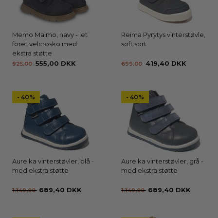
Memo Malmo, navy - let
Reima Pyrytys vinterstøvle,
foret velcrosko med
soft sort
ekstra støtte
555,00 DKK
419,40 DKK
925,00
699,00
- 40%
- 40%
Aurelka vinterstøvler, blå -
Aurelka vinterstøvler, grå -
med ekstra støtte
med ekstra støtte
689,40 DKK
689,40 DKK
1.149,00
1.149,00