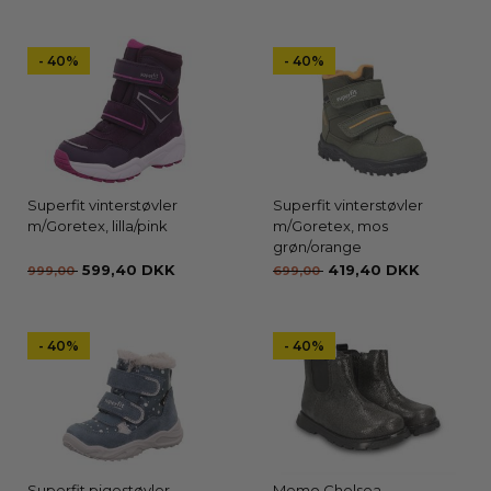
- 40%
- 40%
Superfit vinterstøvler
Superfit vinterstøvler
m/Goretex, lilla/pink
m/Goretex, mos
grøn/orange
599,40 DKK
419,40 DKK
999,00
699,00
- 40%
- 40%
Superfit pigestøvler
Memo Chelsea