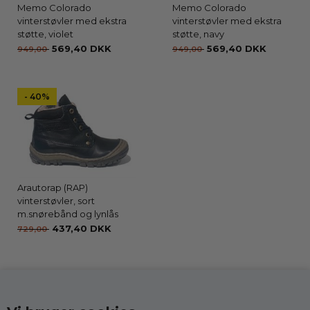
Memo Colorado
Memo Colorado
vinterstøvler med ekstra
vinterstøvler med ekstra
støtte, violet
støtte, navy
569,40 DKK
569,40 DKK
949,00
949,00
- 40%
Arautorap (RAP)
vinterstøvler, sort
m.snørebånd og lynlås
437,40 DKK
729,00