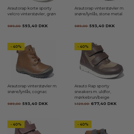
Arautorap korte sporty
Arautorap vinterstøvler m.
velcro vinterstøvler, grøn
snøre/lynlås, stone metal
593,40 DKK
593,40 DKK
989,00
989,00
- 40%
- 40%
Arautorap vinterstøvler m.
Arauto Rap sporty
snøre/lynlås, cognac
sneakers m. uldfor,
mørkebrun/beige
593,40 DKK
677,40 DKK
989,00
1.129,00
- 40%
- 40%