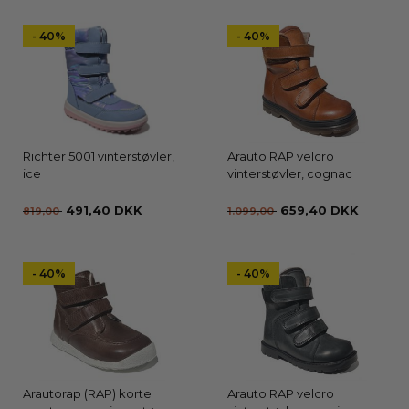
- 40%
- 40%
Richter 5001 vinterstøvler,
Arauto RAP velcro
ice
vinterstøvler, cognac
491,40 DKK
659,40 DKK
819,00
1.099,00
- 40%
- 40%
Arautorap (RAP) korte
Arauto RAP velcro