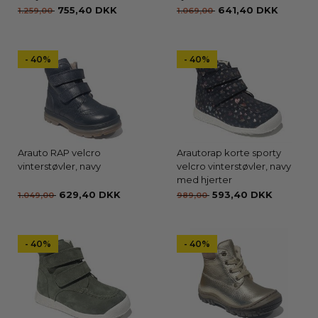
755,40 DKK
641,40 DKK
1.259,00
1.069,00
- 40%
- 40%
Arauto RAP velcro
Arautorap korte sporty
vinterstøvler, navy
velcro vinterstøvler, navy
med hjerter
629,40 DKK
593,40 DKK
1.049,00
989,00
- 40%
- 40%