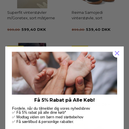
Superfit vinterstøvler
Reima Samojedi
m/Goretex, sort m/stjerne
vinterstøvle, sort
599,40 DKK
539,40 DKK
999,00
899,00
- 40%
- 40%
Reima Samojedi
Reima Laplander
vinterstøvle, jam red
vinterstøvle, sort
Få 5% Rabat på Alle Køb!
539,40 DKK
599,40 DKK
899,00
999,00
Fordele, når du tilmelder dig vores nyhedsbrev
✅ Få 5% rabat på alle dine køb*
✅ Modtag viden om børn med støttebehov
✅ Få særtilbud & personlige rabatter.
- 40%
- 40%