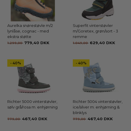
Aurelka snørestøvle m/2
Superfit vinterstøvler
lynlåse, cognac - med
m/Goretex, grøn/sort - 3
ekstra støtte
remme
779,40 DKK
629,40 DKK
1.299,00
1.049,00
- 40%
- 40%
Richter 5000 vinterstøvler,
Richter 5004 vinterstøvler,
sølv grå/rosa m. enhjørning
ice/silver m. enhjørning &
blinklys
467,40 DKK
467,40 DKK
779,00
779,00