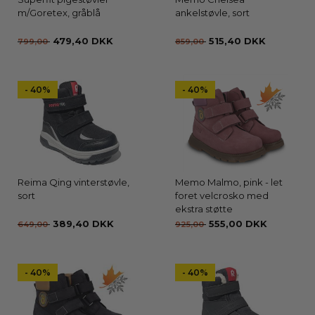
m/Goretex, gråblå
ankelstøvle, sort
479,40 DKK
515,40 DKK
799,00
859,00
- 40%
- 40%
Reima Qing vinterstøvle,
Memo Malmo, pink - let
sort
foret velcrosko med
ekstra støtte
389,40 DKK
555,00 DKK
649,00
925,00
- 40%
- 40%