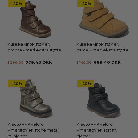
- 40%
- 40%
Aurelka vinterstøvler,
Aurelka vinterstøvler,
bronze - med ekstra støtte
camel - med ekstra støtte
779,40 DKK
689,40 DKK
1.299,00
1.149,00
- 40%
- 40%
Arauto RAP velcro
Arauto RAP velcro
vinterstøvler, stone metal
vinterstøvler, sort m.
m. hjerter
hjerter