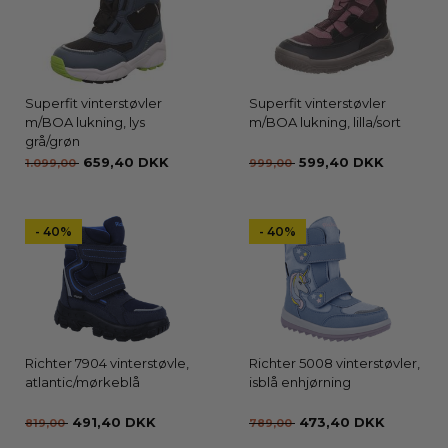
Superfit vinterstøvler
Superfit vinterstøvler
m/BOA lukning, lys
m/BOA lukning, lilla/sort
grå/grøn
659,40 DKK
599,40 DKK
1.099,00
999,00
- 40%
- 40%
Richter 7904 vinterstøvle,
Richter 5008 vinterstøvler,
atlantic/mørkeblå
isblå enhjørning
491,40 DKK
473,40 DKK
819,00
789,00