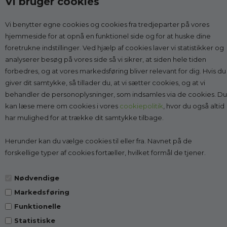
Vi bruger cookies
Vi benytter egne cookies og cookies fra tredjeparter på vores
Kontakt
hjemmeside for at opnå en funktionel side og for at huske dine
foretrukne indstillinger. Ved hjælp af cookies laver vi statistikker og
Godesko.dk
analyserer besøg på vores side så vi sikrer, at siden hele tiden
v/Malle & Co
forbedres, og at vores markedsføring bliver relevant for dig. Hvis du
Solrød Byvej 15
giver dit samtykke, så tillader du, at vi sætter cookies, og at vi
2680 Solrød Strand
behandler de personoplysninger, som indsamles via de cookies. Du
CVR 27998623
kan læse mere om cookies i vores
cookiepolitik
, hvor du også altid
har mulighed for at trække dit samtykke tilbage.
Få vejledning:
læs mere
Tlf.:
2268 7595
(Man-Fre kl. 10-14)
Herunder kan du vælge cookies til eller fra. Navnet på de
Kundeservice@godesko.dk
forskellige typer af cookies fortæller, hvilket formål de tjener.
Nødvendige
Markedsføring
Top-kategorier
Funktionelle
Statistiske
Information