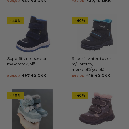
437,40 DKK
437,40 DKK
729,00
729,00
- 40%
- 40%
Superfit vinterstøvler
Superfit vinterstøvler
m/Goretex, blå
m/Goretex,
mørkeblå/lyseblå
497,40 DKK
419,40 DKK
829,00
699,00
- 40%
- 40%