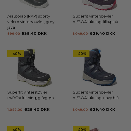
Arautorap (RAP) sporty
Superfit vinterstøvler
velcro vinterstøvler, grey
m/BOA lukning, lilla/pink
java
539,40 DKK
629,40 DKK
899,00
1.049,00
- 40%
- 40%
Superfit vinterstøvler
Superfit vinterstøvler
m/BOA lukning, grå/grøn
m/BOA lukning, navy blå
629,40 DKK
629,40 DKK
1.049,00
1.049,00
- 40%
- 40%