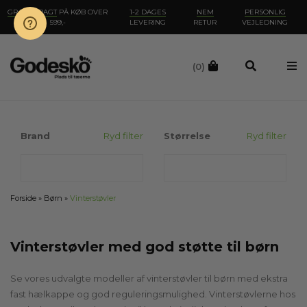
GRATIS FRAGT
PÅ KØB OVER
1-2 DAGES
NEM
PERSONLIG
599,-
LEVERING
RETUR
VEJLEDNING
(0)
Brand
Ryd filter
Størrelse
Ryd filter
Forside
»
Børn
»
Vinterstøvler
Vinterstøvler med god støtte til børn
Se vores udvalgte modeller af vinterstøvler til børn med ekstra
fast hælkappe og god reguleringsmulighed. Vinterstøvlerne hos