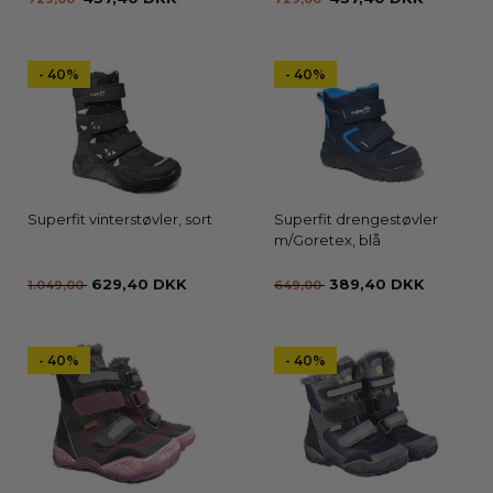
- 40%
- 40%
Superfit vinterstøvler, sort
Superfit drengestøvler
m/Goretex, blå
629,40 DKK
389,40 DKK
1.049,00
649,00
- 40%
- 40%