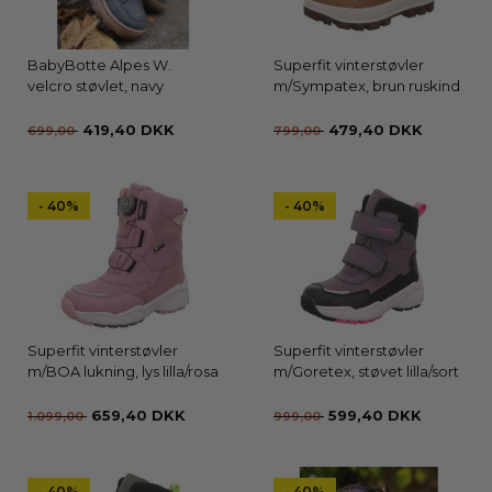
BabyBotte Alpes W.
Superfit vinterstøvler
velcro støvlet, navy
m/Sympatex, brun ruskind
419,40 DKK
479,40 DKK
699,00
799,00
- 40%
- 40%
Superfit vinterstøvler
Superfit vinterstøvler
m/BOA lukning, lys lilla/rosa
m/Goretex, støvet lilla/sort
659,40 DKK
599,40 DKK
1.099,00
999,00
- 40%
- 40%