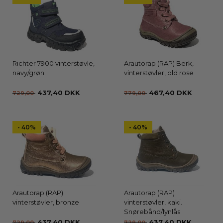
Richter 7900 vinterstøvle,
Arautorap (RAP) Berk,
navy/grøn
vinterstøvler, old rose
437,40 DKK
467,40 DKK
729,00
779,00
- 40%
- 40%
Arautorap (RAP)
Arautorap (RAP)
vinterstøvler, bronze
vinterstøvler, kaki.
Snørebånd/lynlås
437,40 DKK
437,40 DKK
729,00
729,00