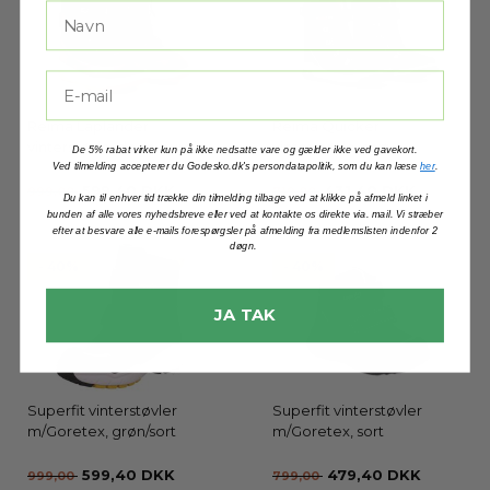
Reima Laplander
Reima Quicker
vinterstøvle, deep purple
vinterstøvle, sort
De 5% rabat virker kun på ikke nedsatte vare og gælder ikke ved gavekort.
Ved tilmelding accepterer du Godesko.dk's persondatapolitik, som du kan læse
her
.
599,40 DKK
431,40 DKK
999,00
719,00
Du kan til enhver tid trække din tilmelding tilbage ved at klikke på afmeld linket i
bunden af alle vores nyhedsbreve eller ved at kontakte os direkte via. mail. Vi stræber
efter at besvare alle e-mails forespørgsler på afmelding fra medlemslisten indenfor 2
døgn.
- 40%
- 40%
JA TAK
Superfit vinterstøvler
Superfit vinterstøvler
m/Goretex, grøn/sort
m/Goretex, sort
599,40 DKK
479,40 DKK
999,00
799,00