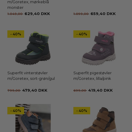
m/Goretex, mørkeblå
monster
629,40 DKK
659,40 DKK
1.049,00
1.099,00
- 40%
- 40%
Superfit vinterstøvler
Superfit pigestøvler
m/Goretex, sort-grøn/gul
m/Goretex, lilla/pink
479,40 DKK
419,40 DKK
799,00
699,00
- 40%
- 40%