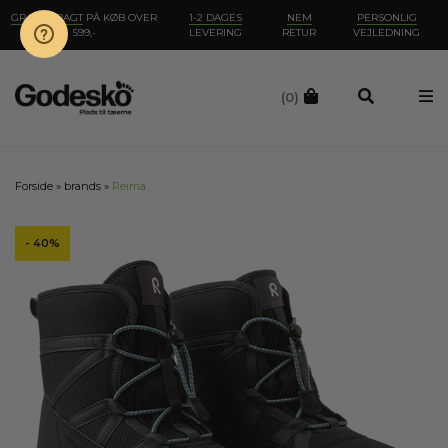
GRATIS FRAGT
PÅ KØB OVER
1-2 DAGES
NEM
PERSONLIG
599,-
LEVERING
RETUR
VEJLEDNING
(0)
Forside
»
brands
»
Reima
- 40%