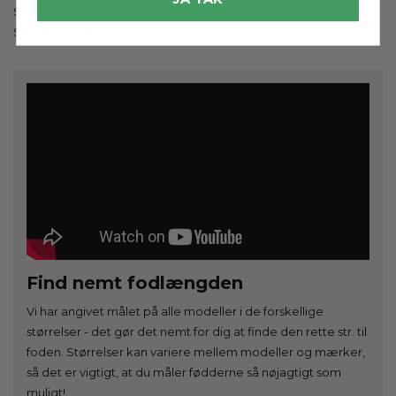
Str. 33: 22,3 cm
Str. 34: 23,1 cm
Find nemt fodlængden
Vi har angivet målet på alle modeller i de forskellige
størrelser - det gør det nemt for dig at finde den rette str. til
foden. Størrelser kan variere mellem modeller og mærker,
så det er vigtigt, at du måler fødderne så nøjagtigt som
muligt!