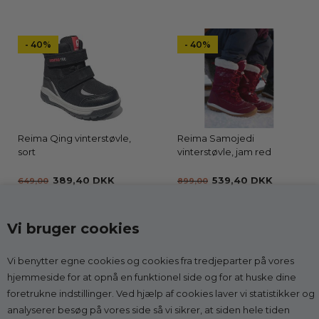
- 40%
- 40%
Reima Qing vinterstøvle,
Reima Samojedi
sort
vinterstøvle, jam red
389,40 DKK
539,40 DKK
649,00
899,00
Vi bruger cookies
Vi benytter egne cookies og cookies fra tredjeparter på vores
Kontakt
hjemmeside for at opnå en funktionel side og for at huske dine
foretrukne indstillinger. Ved hjælp af cookies laver vi statistikker og
Godesko.dk
analyserer besøg på vores side så vi sikrer, at siden hele tiden