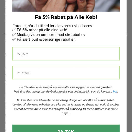
støvlen før brug - og løbende gennem vinteren for optimal
udnyttelse af støvlens varme-kvaliteter!
Ligeledes er det en god idé at ilægge en
termosål
i støvlen,
Få 5% Rabat på Alle Køb!
hvis foden er meget smal eller lav over vristen.
Fordele, når du tilmelder dig vores nyhedsbrev
✅ Få 5% rabat på alle dine køb*
Vi anbefaler også en tynd uld- eller antisved-strømpe for optimal
✅ Modtag viden om børn med støttebehov
✅ Få særtilbud & personlige rabatter.
komfort i membran støvler.
Bredde: normal.
Når dit barn har særlige støttebehov, skal du regne 0,5-1 cm.
ekstra plads udover fodens længde for den optimale støtte.
Er du i tvivl, så vejleder vi dig meget gerne!
De 5% rabat virker kun på ikke nedsatte vare og gælder ikke ved gavekort.
Ved tilmelding accepterer du Godesko.dk's persondatapolitik, som du kan læse
her
.
Indvendige mål:
Du kan til enhver tid trække din tilmelding tilbage ved at klikke på afmeld linket i
Str. 28: 18,9 cm
bunden af alle vores nyhedsbreve eller ved at kontakte os direkte via. mail. Vi stræber
Str. 29: 19,5 cm
efter at besvare alle e-mails forespørgsler på afmelding fra medlemslisten indenfor 2
døgn.
Str. 30: 20,3 cm
Str. 31: 20,8 cm
Str. 32: 21,7 cm
JA TAK