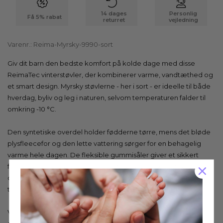
14 dages
Personlig
Få 5% rabat
returret
vejledning
Varenr.:
Reima-Myrsky-9990-sort
Giv dit barn den bedste komfort på kolde dage med disse
ReimaTec vinterstøvler, der kombinerer varme, vandtæthed og
et smart design. Myrsky støvlerne - her i sort - er ideelle til både
hverdag, byliv og leg i naturen, selvom temperaturen falder til
omkring -10 °C.
Den syntetiske overdel holder fødderne tørre, mens det bløde
plysfleecefor og den lette vattering sørger for en behagelig
varme hele dagen. De fleksible gummisåler giver et sikkert
fodfæste på glatte underlag, så børnene trygt kan løbe, hoppe
og lege. Derudover tilbyder denne støvle en god fast hælstøtte
til barnet med støttebehov.
Vi anbefaler at bruge membran-egnet
imprægnering
til