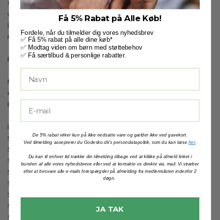
støvlen før brug - og løbende gennem vinteren for optimal
udnyttelse af støvlens varme-kvaliteter!
Få 5% Rabat på Alle Køb!
Ligeledes er det en god idé at ilægge en i støvlen, hvis foden er
Fordele, når du tilmelder dig vores nyhedsbrev
meget smal eller lav over vristen.
✅ Få 5% rabat på alle dine køb*
✅ Modtag viden om børn med støttebehov
✅ Få særtilbud & personlige rabatter.
Bredde: normal.
Når dit barn har særlige støttebehov, skal du regne 0,5-1 cm.
ekstra plads udover fodens længde for den optimale støtte.
Er du i tvivl, så vejleder vi dig meget gerne!
Indvendige mål:
De 5% rabat virker kun på ikke nedsatte vare og gælder ikke ved gavekort.
Str. 19: 12,8 cm
Ved tilmelding accepterer du Godesko.dk's persondatapolitik, som du kan læse
her
.
Str. 20: 13,2 cm
Du kan til enhver tid trække din tilmelding tilbage ved at klikke på afmeld linket i
Str. 21: 14,0 cm
bunden af alle vores nyhedsbreve eller ved at kontakte os direkte via. mail. Vi stræber
Str. 22: 14,6 cm
efter at besvare alle e-mails forespørgsler på afmelding fra medlemslisten indenfor 2
døgn.
Str. 23: 15,2 cm
Str. 24: 15,8 cm
Str. 25: 16,5 cm
JA TAK
Str. 26: 17,0 cm