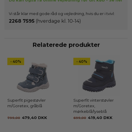
Vi står klar med gode råd og vejledning, hvis du er i tvivl:
2268 7595
(hverdage kl. 10-14)
Relaterede produkter
- 40%
- 40%
Superfit pigestøvler
Superfit vinterstøvler
m/Goretex, gråblå
m/Goretex,
mørkeblå/lyseblå
479,40 DKK
419,40 DKK
799,00
699,00