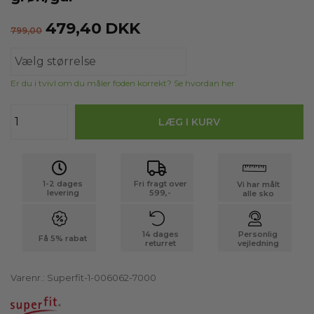
479,40
DKK
799,00
Er du i tvivl om du måler foden korrekt? Se hvordan her
1-2 dages
Fri fragt over
Vi har målt
levering
599,-
alle sko
14 dages
Personlig
Få 5% rabat
returret
vejledning
Varenr.:
Superfit-1-006062-7000