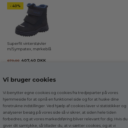
- 40%
Superfit vinterstøvler
m/Sympatex, mørkeblå
407,40 DKK
679,00
Vi bruger cookies
Vi benytter egne cookies og cookies fra tredjeparter på vores
Kontakt
hjemmeside for at opnå en funktionel side og for at huske dine
foretrukne indstillinger. Ved hjælp af cookies laver vi statistikker og
Godesko.dk
analyserer besøg på vores side så vi sikrer, at siden hele tiden
v/Malle & Co
forbedres, og at vores markedsføring bliver relevant for dig. Hvis du
Solrød Byvej 15
giver dit samtykke, så tillader du, at vi sætter cookies, og at vi