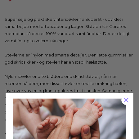
Super seje og praktiske vinterstøvler fra Superfit - udviklet i
samarbejde med ortopæder og læger. Støvlen har Goretex-
membran, så den er 100% vandtæt samt åndbar. Der er dejligt
varmt for og to velcro lukninger.
Støvlerne er i nylon med smarte detaljer. Den lette gummisål er
god skridsikker - og støvlen har en stabil hælstøtte.
Nylon-støvler er ofte blødere end skind-støvler, når man
mærker på dem, men disse støvler er smalle omkring hælen,
lave over vristen og kan reguleres tæt til anklen. Samtidig er de
meget lette. Det betyder, at fod og ankel stabiliseres rigtig
godt, og letheden gør det nemt for barnet at bevæge sig. Når
børnene kan bevæge sig let, styrkes musklerne yderligere, og
vil på sigt være med til at hjælpe ift støttebehovet.
Vi anbefaler at bruge membran-egnet
imprægnering
til