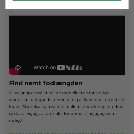
Find nemt fodlængden
Vi har angivet målet på alle modeller i de forskellige
størrelser - det gør det nemt for dig at finde den rette str. til
foden. Størrelser kan variere mellem modeller og mærker,
så det er vigtigt, at du måler fødderne så nøjagtigt som
muligt!
Du kan også få online vejledning før dit køb - Se her