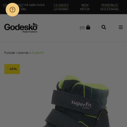
GRATIS FRAGT
PÅ KØB OVER
1-2 DAGES
NEM
PERSONLIG
599,-
LEVERING
RETUR
VEJLEDNING
(0)
Forside
»
brands
»
Superfit
- 40%