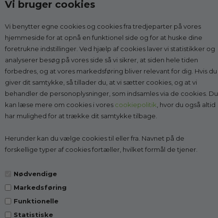
Vi bruger cookies
Vi benytter egne cookies og cookies fra tredjeparter på vores
Kontakt
hjemmeside for at opnå en funktionel side og for at huske dine
foretrukne indstillinger. Ved hjælp af cookies laver vi statistikker og
Godesko.dk
analyserer besøg på vores side så vi sikrer, at siden hele tiden
v/Malle & Co
forbedres, og at vores markedsføring bliver relevant for dig. Hvis du
Solrød Byvej 15
giver dit samtykke, så tillader du, at vi sætter cookies, og at vi
2680 Solrød Strand
behandler de personoplysninger, som indsamles via de cookies. Du
CVR 27998623
kan læse mere om cookies i vores
cookiepolitik
, hvor du også altid
har mulighed for at trække dit samtykke tilbage.
Få vejledning:
læs mere
Tlf.:
2268 7595
(Man-Fre kl. 10-14)
Herunder kan du vælge cookies til eller fra. Navnet på de
Kundeservice@godesko.dk
forskellige typer af cookies fortæller, hvilket formål de tjener.
Nødvendige
Markedsføring
Top-kategorier
Funktionelle
Statistiske