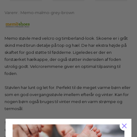
Varenr.:
Memo-malmo-grey-brown
Memo støvle med velcro og timberland-look. Skoene er i gråt
skind med brun detalje på top og hæl. De har ekstra højde på
skaftet for god støtte til fødderne. Ligeledes er der en
forstærket hælkappe, der også støtter indersiden af foden
utrolig godt. Velcroremmene giver en optimal tilpasning til
foden.
Støvlen har lunt og let for. Perfekt til de meget varme børn eller
som en god overgangsstøvle imellem efterår og vinter. Kan for
nogen børn også bruges til vinter med en varm strømpe og
termosål.
Skoen har en fleksibel undersål med støbabsorbering. Denne
undersål er unik, da den er med zone-inddelinger, så man kan
se, hvordan barnets gang skal korrigeres.