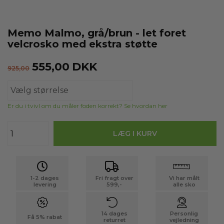
Memo Malmo, grå/brun - let foret
velcrosko med ekstra støtte
555,00
DKK
925,00
Er du i tvivl om du måler foden korrekt? Se hvordan her
1-2 dages
Fri fragt over
Vi har målt
levering
599,-
alle sko
14 dages
Personlig
Få 5% rabat
returret
vejledning