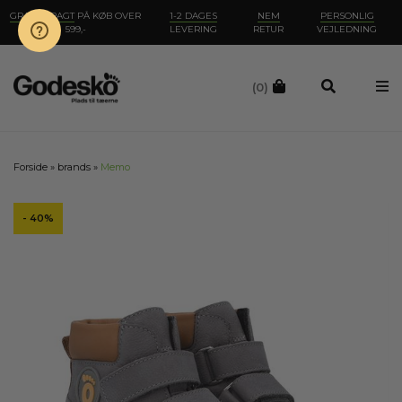
GRATIS FRAGT
PÅ KØB OVER
1-2 DAGES
NEM
PERSONLIG
599,-
LEVERING
RETUR
VEJLEDNING
(0)
Forside
»
brands
»
Memo
- 40%