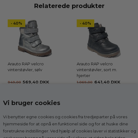
Relaterede produkter
- 40%
- 40%
Arauto RAP velcro
Arauto RAP velcro
vinterstøvler, sølv
vinterstøvler, sort m.
hjerter
569,40 DKK
641,40 DKK
949,00
1.069,00
Vi bruger cookies
Vi benytter egne cookies og cookies fra tredjeparter på vores
Kontakt
hjemmeside for at opnå en funktionel side og for at huske dine
foretrukne indstillinger. Ved hjælp af cookies laver vi statistikker og
Godesko.dk