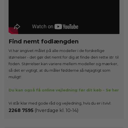
Find nemt fodlængden
Vi har angivet målet på alle modeller i de forskellige
størrelser - det gør det nemt for dig at finde den rette str. til
foden. Størrelser kan variere mellem modeller og mærker,
så det er vigtigt, at du måler fødderne så nøjagtigt som
muligt!
Du kan også få online vejledning før dit køb - Se her
Vi står klar med gode råd og vejledning, hvis du er i tvivl:
2268 7595
(hverdage kl. 10-14)