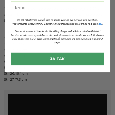
Når dit barn har særlige støttebehov, skal du regne 0,5-1 cm.
ekstra plads udover fodens længde for den optimale støtte.
Er du i tvivl, så vejleder vi dig meget gerne!
De 5% rabat virker kun på ikke nedsatte vare og gælder ikke ved gavekort.
Ved tilmelding accepterer du Godesko.dk's persondatapolitik, som du kan læse
her
.
Indvendige mål:
Du kan til enhver tid trække din tilmelding tilbage ved at klikke på afmeld linket i
bunden af alle vores nyhedsbreve eller ved at kontakte os direkte via. mail. Vi stræber
Str. 20: 12 cm
efter at besvare alle e-mails forespørgsler på afmelding fra medlemslisten indenfor 2
døgn.
Str. 21: 13 cm
Str. 22: 13,4 cm
Str. 23: 14,2 cm
JA TAK
Str. 24: 15 cm
Str. 25: 15,8 cm
Str. 26: 16,4 cm
Str. 27: 17,3 cm