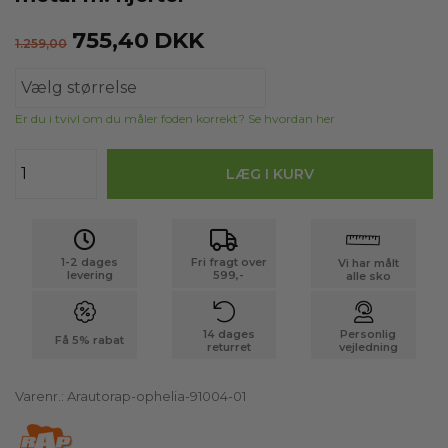
755,40
DKK
1.259,00
Er du i tvivl om du måler foden korrekt? Se hvordan her
1-2 dages
Fri fragt over
Vi har målt
levering
599,-
alle sko
14 dages
Personlig
Få 5% rabat
returret
vejledning
Varenr.:
Arautorap-ophelia-91004-01