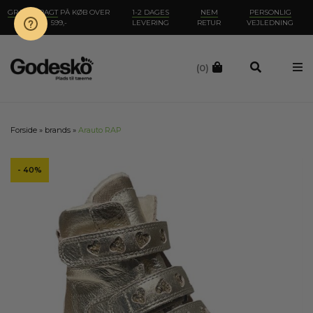
GRATIS FRAGT
PÅ KØB OVER
1-2 DAGES
NEM
PERSONLIG
599,-
LEVERING
RETUR
VEJLEDNING
(0)
Forside
»
brands
»
Arauto RAP
- 40%