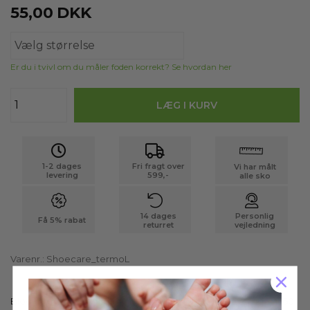
55,00
DKK
Er du i tvivl om du måler foden korrekt? Se hvordan her
1-2 dages
Fri fragt over
Vi har målt
levering
599,-
alle sko
14 dages
Personlig
Få 5% rabat
returret
vejledning
Varenr.:
Shoecare_termoL
Blød termosål med aluminium kuldeskjold og en overside af 60