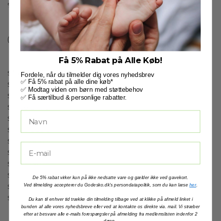
% polyster og 40 % uld.
(Kan klippes til i str., hvis din str. ikke er på lager)
Få 5% Rabat på Alle Køb!
Sålerne måler:
Fordele, når du tilmelder dig vores nyhedsbrev
✅ Få 5% rabat på alle dine køb*
Str. 36: 23,3 cm
✅ Modtag viden om børn med støttebehov
Str. 37: 23,8 cm
✅ Få særtilbud & personlige rabatter.
Str. 38: 24,7 cm
Str. 39: 25,2 cm
Str. 40: 26,0 cm
Str. 41: 26,5 cm
Str. 42: 27,4 cm
Str. 43: 28,0 cm
Str. 44: 28,8 cm
De 5% rabat virker kun på ikke nedsatte vare og gælder ikke ved gavekort.
Ved tilmelding accepterer du Godesko.dk's persondatapolitik, som du kan læse
her
.
Str. 45: 29,3 cm
Str. 46: 30,0 cm
Du kan til enhver tid trække din tilmelding tilbage ved at klikke på afmeld linket i
bunden af alle vores nyhedsbreve eller ved at kontakte os direkte via. mail. Vi stræber
efter at besvare alle e-mails forespørgsler på afmelding fra medlemslisten indenfor 2