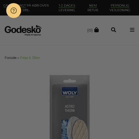
GRATIS FRAGT
PÅ KØB OVER
1-2 DAGES
NEM
PERSONLIG
599,-
LEVERING
RETUR
VEJLEDNING
(0)
Forside
»
Pleje & Såler