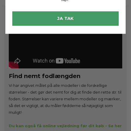
døgn.
JA TAK
Find nemt fodlængden
Vi har angivet målet på alle modeller i de forskellige
størrelser - det gør det nemt for dig at finde den rette str. til
foden. Størrelser kan variere mellem modeller og mærker,
så det er vigtigt, at du måler fødderne så nøjagtigt som
muligt!
Du kan også få online vejledning før dit køb - Se her