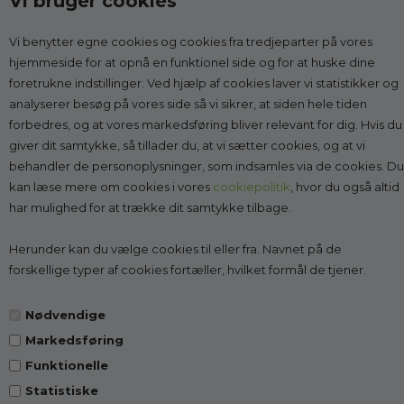
Vi bruger cookies
Vi benytter egne cookies og cookies fra tredjeparter på vores
Kontakt
hjemmeside for at opnå en funktionel side og for at huske dine
foretrukne indstillinger. Ved hjælp af cookies laver vi statistikker og
Godesko.dk
analyserer besøg på vores side så vi sikrer, at siden hele tiden
v/Malle & Co
forbedres, og at vores markedsføring bliver relevant for dig. Hvis du
Solrød Byvej 15
giver dit samtykke, så tillader du, at vi sætter cookies, og at vi
2680 Solrød Strand
behandler de personoplysninger, som indsamles via de cookies. Du
CVR 27998623
kan læse mere om cookies i vores
cookiepolitik
, hvor du også altid
har mulighed for at trække dit samtykke tilbage.
Få vejledning:
læs mere
Tlf.:
2268 7595
(Man-Fre kl. 10-14)
Herunder kan du vælge cookies til eller fra. Navnet på de
Kundeservice@godesko.dk
forskellige typer af cookies fortæller, hvilket formål de tjener.
Nødvendige
Markedsføring
Top-kategorier
Funktionelle
Statistiske
Information