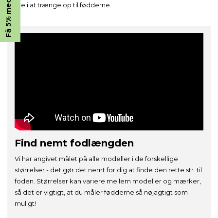
kulde i at trænge op til fødderne.
De 5% rabat virker kun på ikke nedsatte vare og gælder ikke ved gavekort.
Ved tilmelding accepterer du Godesko.dk's persondatapolitik, som du kan læse
her
.
Du kan til enhver tid trække din tilmelding tilbage ved at klikke på afmeld linket i
bunden af alle vores nyhedsbreve eller ved at kontakte os direkte via. mail. Vi stræber
efter at besvare alle e-mails forespørgsler på afmelding fra medlemslisten indenfor 2
døgn.
JA TAK
Find nemt fodlængden
Vi har angivet målet på alle modeller i de forskellige
størrelser - det gør det nemt for dig at finde den rette str. til
foden. Størrelser kan variere mellem modeller og mærker,
så det er vigtigt, at du måler fødderne så nøjagtigt som
muligt!