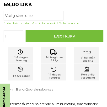
69,00
DKK
Er du i tvivl om du måler foden korrekt? Se hvordan her
1-2 dages
Fri fragt over
Vi har målt
levering
599,-
alle sko
14 dages
Personlig
Få 5% rabat
returret
vejledning
Få 5% Rabat på Alle Køb!
Fordele, når du tilmelder dig vores nyhedsbrev
✅ Få 5% rabat på alle dine køb*
Varenr.:
Bandi-2go-alu-igloo-saal
✅ Modtag viden om børn med støttebehov
✅ Få særtilbud & personlige rabatter.
Blød termosål med isolerende aluminiumsfilm, som forhindre