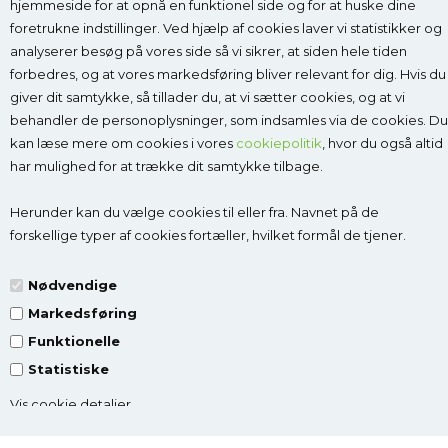
hjemmeside for at opnå en funktionel side og for at huske dine
foretrukne indstillinger. Ved hjælp af cookies laver vi statistikker og
analyserer besøg på vores side så vi sikrer, at siden hele tiden
forbedres, og at vores markedsføring bliver relevant for dig. Hvis du
giver dit samtykke, så tillader du, at vi sætter cookies, og at vi
Kontakt
behandler de personoplysninger, som indsamles via de cookies. Du
kan læse mere om cookies i vores
cookiepolitik
, hvor du også altid
Godesko.dk
har mulighed for at trække dit samtykke tilbage.
v/Malle & Co
Solrød Byvej 15
Herunder kan du vælge cookies til eller fra. Navnet på de
2680 Solrød Strand
forskellige typer af cookies fortæller, hvilket formål de tjener.
CVR 27998623
Få vejledning:
læs mere
Nødvendige
Tlf.:
2268 7595
(Man-Fre kl. 10-14)
Markedsføring
Kundeservice@godesko.dk
Funktionelle
Statistiske
Vis cookie detaljer
Top-kategorier