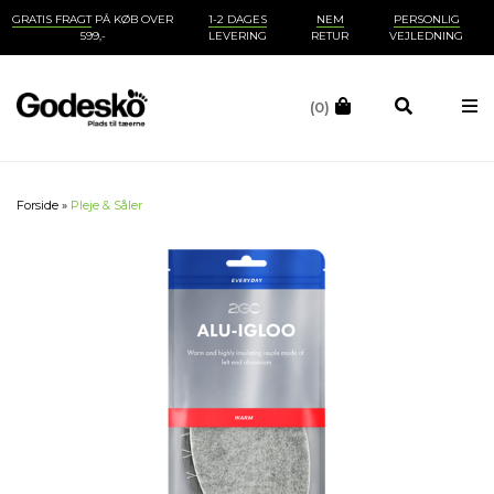
GRATIS FRAGT
PÅ KØB OVER
1-2 DAGES
NEM
PERSONLIG
599,-
LEVERING
RETUR
VEJLEDNING
(0)
Forside
»
Pleje & Såler