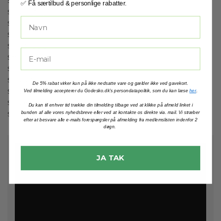
Str. 19: 12,9 cm
✅ Få særtilbud & personlige rabatter.
Str. 20: 13,1 cm
Str. 21: 13,7 cm
Str. 22: 14,4 cm
Str. 23: 15,0 cm
Str. 24: 15,6 cm
Str. 25: 16,2 cm
Str. 26: 17,0 cm
De 5% rabat virker kun på ikke nedsatte vare og gælder ikke ved gavekort.
Str. 27: 17,6 cm
Ved tilmelding accepterer du Godesko.dk's persondatapolitik, som du kan læse
her
.
Str. 28: 18,3 cm
Du kan til enhver tid trække din tilmelding tilbage ved at klikke på afmeld linket i
Str. 29: 18,9 cm
bunden af alle vores nyhedsbreve eller ved at kontakte os direkte via. mail. Vi stræber
efter at besvare alle e-mails forespørgsler på afmelding fra medlemslisten indenfor 2
døgn.
JA TAK