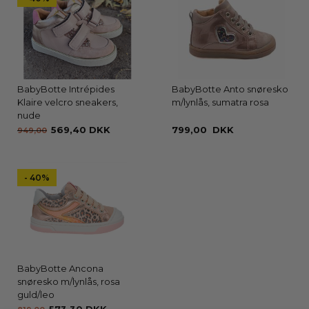
BabyBotte Intrépides
BabyBotte Anto snøresko
Klaire velcro sneakers,
m/lynlås, sumatra rosa
nude
569,40 DKK
799,00 DKK
949,00
- 40%
BabyBotte Ancona
snøresko m/lynlås, rosa
guld/leo