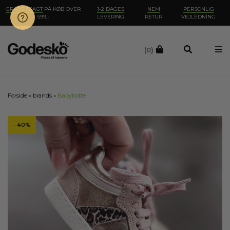
GRATIS FRAGT
PÅ KØB OVER
1-2 DAGES
NEM
PERSONLIG
599,-
LEVERING
RETUR
VEJLEDNING
(0)
Forside
»
brands
»
Babybotte
- 40%