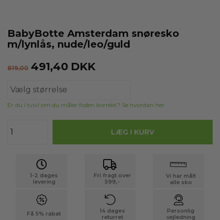
BabyBotte Amsterdam snøresko
m/lynlås, nude/leo/guld
491,40
DKK
819,00
Er du i tvivl om du måler foden korrekt? Se hvordan her
1-2 dages
Fri fragt over
Vi har målt
levering
599,-
alle sko
14 dages
Personlig
Få 5% rabat
returret
vejledning