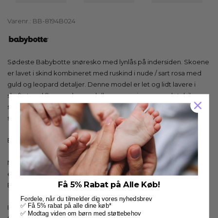
Varenr.:
BB-8194B024
Sødeste Babybotte snøresko med lynlås på indersiden. Skoene
er lavet i skind kombineret med ruskind i nude / sart rosa med
guld og leopard detaljer. Denne model er let og lidt lavere i
skaftet end flere andre modeller - men giver en god stabil
støtte omkring hæl og ankel - derudover er der let løft til
svangen. God gummisål og udtagelig indersål.
Bredde: normal.
Når dit barn har særlige støttebehov, skal du regne 0,5-1 cm.
ekstra plads udover fodens længde for den optimale støtte.
Få 5% Rabat på Alle Køb!
Er du i tvivl, så vejleder vi dig meget gerne
Fordele, når du tilmelder dig vores nyhedsbrev
✅ Få 5% rabat på alle dine køb*
Indvendige mål:
✅ Modtag viden om børn med støttebehov