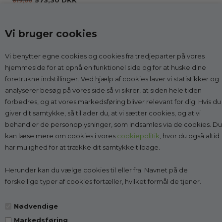
573,30 DKK
819,00
Vi bruger cookies
Vi benytter egne cookies og cookies fra tredjeparter på vores
Kontakt
hjemmeside for at opnå en funktionel side og for at huske dine
foretrukne indstillinger. Ved hjælp af cookies laver vi statistikker og
Godesko.dk
analyserer besøg på vores side så vi sikrer, at siden hele tiden
v/Malle & Co
forbedres, og at vores markedsføring bliver relevant for dig. Hvis du
Solrød Byvej 15
giver dit samtykke, så tillader du, at vi sætter cookies, og at vi
2680 Solrød Strand
behandler de personoplysninger, som indsamles via de cookies. Du
CVR 27998623
kan læse mere om cookies i vores
cookiepolitik
, hvor du også altid
har mulighed for at trække dit samtykke tilbage.
Få vejledning:
læs mere
Tlf.:
2268 7595
(Man-Fre kl. 10-14)
Herunder kan du vælge cookies til eller fra. Navnet på de
Kundeservice@godesko.dk
forskellige typer af cookies fortæller, hvilket formål de tjener.
Nødvendige
Markedsføring