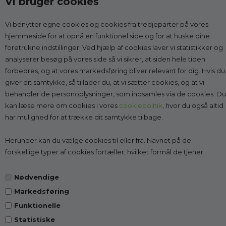
Vi bruger cookies
Vi benytter egne cookies og cookies fra tredjeparter på vores
Kontakt
hjemmeside for at opnå en funktionel side og for at huske dine
foretrukne indstillinger. Ved hjælp af cookies laver vi statistikker og
Godesko.dk
analyserer besøg på vores side så vi sikrer, at siden hele tiden
v/Malle & Co
forbedres, og at vores markedsføring bliver relevant for dig. Hvis du
Solrød Byvej 15
giver dit samtykke, så tillader du, at vi sætter cookies, og at vi
2680 Solrød Strand
behandler de personoplysninger, som indsamles via de cookies. Du
CVR 27998623
kan læse mere om cookies i vores
cookiepolitik
, hvor du også altid
har mulighed for at trække dit samtykke tilbage.
Få vejledning:
læs mere
Tlf.:
2268 7595
(Man-Fre kl. 10-14)
Herunder kan du vælge cookies til eller fra. Navnet på de
Kundeservice@godesko.dk
forskellige typer af cookies fortæller, hvilket formål de tjener.
Nødvendige
Markedsføring
Top-kategorier
Funktionelle
Statistiske
Information