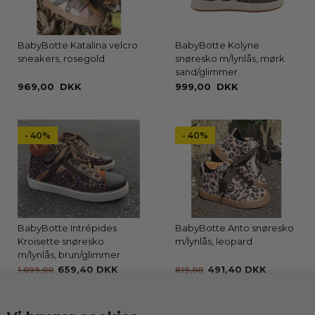
BabyBotte Katalina velcro
BabyBotte Kolyne
sneakers, rosegold
snøresko m/lynlås, mørk
sand/glimmer
969,00 DKK
999,00 DKK
- 40%
- 40%
BabyBotte Intrépides
BabyBotte Anto snøresko
Kroisette snøresko
m/lynlås, leopard
m/lynlås, brun/glimmer
659,40 DKK
491,40 DKK
1.099,00
819,00