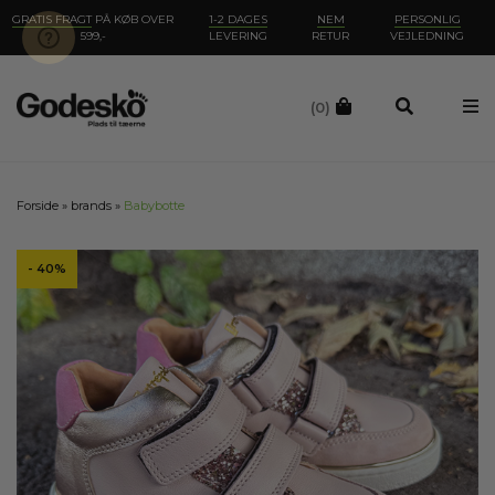
GRATIS FRAGT
PÅ KØB OVER
1-2 DAGES
NEM
PERSONLIG
599,-
LEVERING
RETUR
VEJLEDNING
(0)
Forside
»
brands
»
Babybotte
- 40%