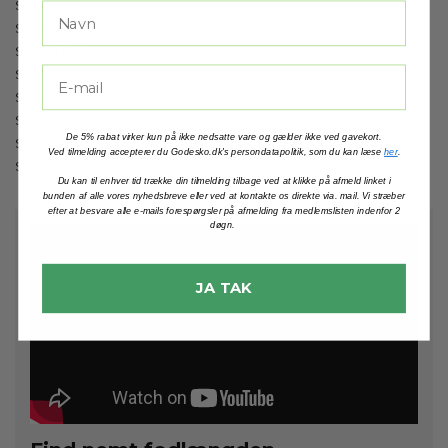
Str. 27: 17,3 cm
Str. 28: 18,1 cm
Str. 29: 18,9 cm
Str. 30: 19,5 cm
Str. 31: 20,0 cm
Str. 32: 20,6 cm
De 5% rabat virker kun på ikke nedsatte vare og gælder ikke ved gavekort.
Str. 33: 21,4 cm
Ved tilmelding accepterer du Godesko.dk's persondatapolitik, som du kan læse
her
.
Str. 34: 22,1 cm
Du kan til enhver tid trække din tilmelding tilbage ved at klikke på afmeld linket i
bunden af alle vores nyhedsbreve eller ved at kontakte os direkte via. mail. Vi stræber
efter at besvare alle e-mails forespørgsler på afmelding fra medlemslisten indenfor 2
døgn.
JA TAK