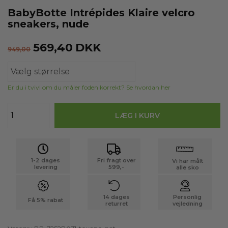
BabyBotte Intrépides Klaire velcro
sneakers, nude
569,40
DKK
949,00
Er du i tvivl om du måler foden korrekt? Se hvordan her
1-2 dages
Fri fragt over
Vi har målt
levering
599,-
alle sko
14 dages
Personlig
Få 5% rabat
returret
vejledning