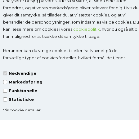
analyserer besøg på vores side så vi sikrer, at siden hele tiden
forbedres, og at vores markedsføring bliver relevant for dig. Hvis du
giver dit samtykke, så tillader du, at vi sætter cookies, og at vi
Kontakt
behandler de personoplysninger, som indsamles via de cookies. Du
kan læse mere om cookies i vores
cookiepolitik
, hvor du også altid
Godesko.dk
har mulighed for at trække dit samtykke tilbage.
v/Malle & Co
Solrød Byvej 15
Herunder kan du vælge cookies til eller fra. Navnet på de
2680 Solrød Strand
forskellige typer af cookies fortæller, hvilket formål de tjener.
CVR 27998623
Få vejledning:
læs mere
Nødvendige
Tlf.:
2268 7595
(Man-Fre kl. 10-14)
Markedsføring
Kundeservice@godesko.dk
Funktionelle
Statistiske
Vis cookie detaljer
Top-kategorier
Information