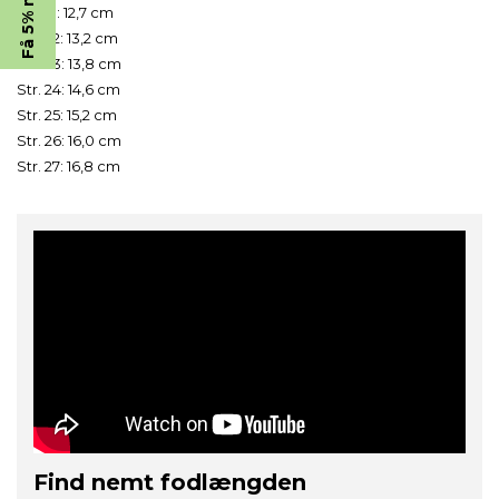
Str. 21: 12,7 cm
Str. 22: 13,2 cm
Str. 23: 13,8 cm
Str. 24: 14,6 cm
Str. 25: 15,2 cm
Str. 26: 16,0 cm
De 5% rabat virker kun på ikke nedsatte vare og gælder ikke ved gavekort.
Str. 27: 16,8 cm
Ved tilmelding accepterer du Godesko.dk's persondatapolitik, som du kan læse
her
.
Du kan til enhver tid trække din tilmelding tilbage ved at klikke på afmeld linket i
bunden af alle vores nyhedsbreve eller ved at kontakte os direkte via. mail. Vi stræber
efter at besvare alle e-mails forespørgsler på afmelding fra medlemslisten indenfor 2
døgn.
JA TAK
Find nemt fodlængden