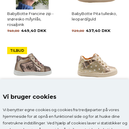
BabyBotte Francine zip -
BabyBotte Pita tullesko,
snøresko m/lynlås,
leopard/guld
rosa/pink
449,40 DKK
437,40 DKK
749,00
729,00
TILBUD
BabyBotte Frida snøresko,
BabyBotte Apolline
platin
snøresko m/lynlås, guld
Vi bruger cookies
437,40 DKK
759,00 DKK
729,00
Vi benytter egne cookies og cookies fra tredjeparter på vores
hjemmeside for at opnå en funktionel side og for at huske dine
foretrukne indstillinger. Ved hjælp af cookies laver vi statistikker og