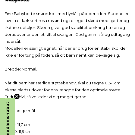
Fine Babybotte snøresko - med lynlås på indersiden. Skoene er
lavet i et lækkert rosa ruskind og rosegold skind med hjerter og
skønne detaljer. Skoen giver god stabilitet omkring hælen og
derudover er der let løft til svangen. God gummisål og udtagelig
indersål.
Modellen er særligt egnet, når der er brug for en stabil sko, der
ikke er for tung på foden, så dit barn nemt kan bevæge sig.
Bredde: Normal.
Når dit barn har særlige støttebehov, skal du regne 0,5-1 cm.
ekstra plads udover fodens længde for den optimale støtte.
Er du i tvivl, så vejleder vi dig meget gerne.
Få 5% medlems-rabat
Få 5% Rabat på Alle Køb!
Indvendige mål :
Fordele, når du tilmelder dig vores nyhedsbrev
✅ Få 5% rabat på alle dine køb*
✅ Modtag viden om børn med støttebehov
Str. 19: 11,7 cm
✅ Få særtilbud & personlige rabatter.
Str. 20: 11,9 cm