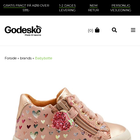
GRATIS FRAGT
PÅ KØB OVER
1-2 DAGES
NEM
PERSONLIG
599,-
LEVERING
RETUR
VEJLEDNING
(0)
Forside
»
brands
»
Babybotte