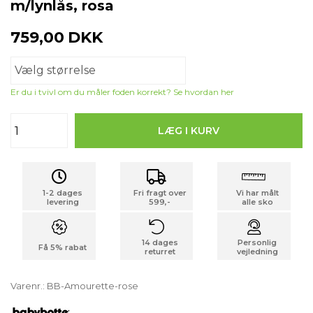
m/lynlås, rosa
759,00
DKK
Er du i tvivl om du måler foden korrekt? Se hvordan her
1-2 dages
Fri fragt over
Vi har målt
levering
599,-
alle sko
14 dages
Personlig
Få 5% rabat
returret
vejledning
Varenr.:
BB-Amourette-rose