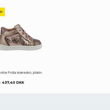
UD
tte Frida snøresko, platin
437,40 DKK
0