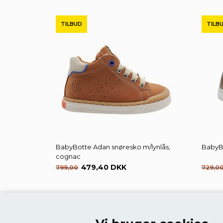
TILBUD
TILB
BabyBotte Adan snøresko m/lynlås,
BabyBo
cognac
479,40 DKK
799,00
729,0