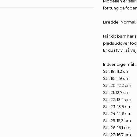
Modellen er særli
for tung på fode
Bredde: Normal.
Når dit barn har 
plads udover fod
Er du i tvivl, så 
Indvendige mål :
Str. 18: 11,2 cm
Str. 19: 11,9 cm
Str. 20: 12,2 cm
Få 5% Rabat på Alle Køb!
Str. 21: 12,7 cm
Str. 22: 13,4 cm
Fordele, når du tilmelder dig vores nyhedsbrev
Str. 23: 13,9 cm
✅ Få 5% rabat på alle dine køb*
✅ Modtag viden om børn med støttebehov
Str. 24: 14,6 cm
✅ Få særtilbud & personlige rabatter.
Str. 25: 15,3 cm
Str. 26: 16,1 cm
Str. 27: 16,7 cm