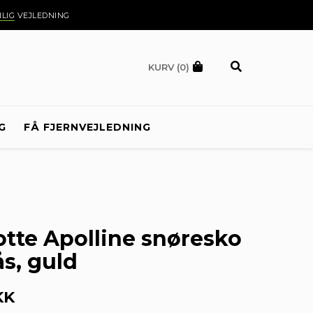
LIG
VEJLEDNING
KURV
(0)
G
FÅ FJERNVEJLEDNING
tte Apolline snøresko
s, guld
KK