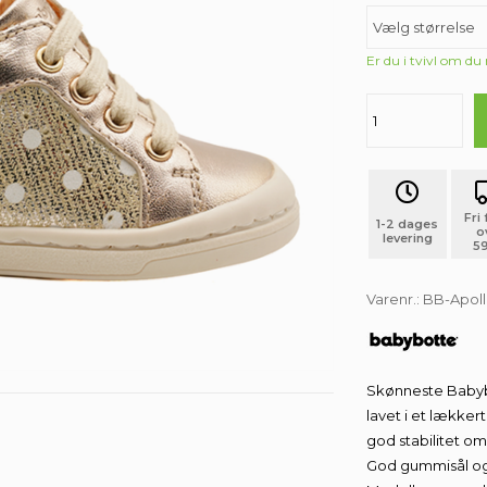
Er du i tvivl om du
Fri
1-2 dages
o
levering
59
Varenr.:
BB-Apoll
Skønneste Babyb
lavet i et lækker
god stabilitet om
God gummisål og 