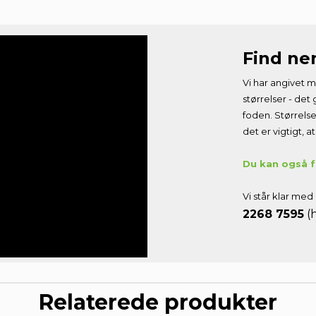
Find n
De 5% rabat virker kun på ikke nedsatte vare og gælder ikke ved gavekort.
Vi har angivet m
Ved tilmelding accepterer du Godesko.dk's persondatapolitik, som du kan læse
her
.
størrelser - det 
foden. Størrels
Du kan til enhver tid trække din tilmelding tilbage ved at klikke på afmeld linket i
bunden af alle vores nyhedsbreve eller ved at kontakte os direkte via. mail. Vi stræber
det er vigtigt, 
efter at besvare alle e-mails forespørgsler på afmelding fra medlemslisten indenfor 2
døgn.
Du kan også få
JA TAK
Vi står klar med 
2268 7595
(h
Relaterede produkter