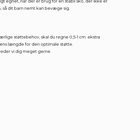
gt egnet, når der er brug for en stabil sko, der ikke er
n, så dit barn nemt kan bevæge sig.
særlige støttebehov, skal du regne 0,5-1 cm. ekstra
ens længde for den optimale støtte.
vejleder vi dig meget gerne.