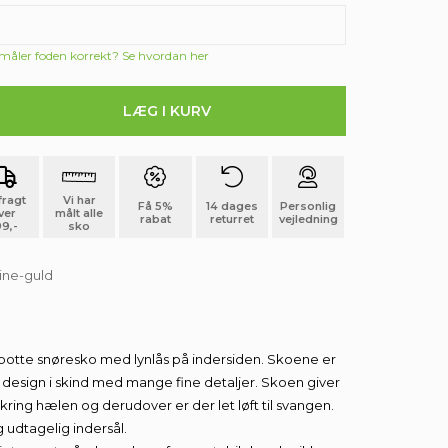
 måler foden korrekt? Se hvordan her
 fragt
Vi har
Få 5%
14 dages
Personlig
ver
målt alle
rabat
returret
vejledning
9,-
sko
ine-guld
otte snøresko med lynlås på indersiden. Skoene er
t design i skind med mange fine detaljer. Skoen giver
kring hælen og derudover er der let løft til svangen.
udtagelig indersål.