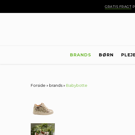
GRATIS FRAGT
P
BRANDS
BØRN
PLEJ
Forside
»
brands
»
Babybotte