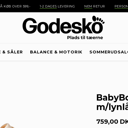
Å KØB OVER 599,-
1-2 DAGES
LEVERING
NEM
RETUR
PERSON
E & SÅLER
BALANCE & MOTORIK
SOMMERUDSAL
BabyBo
m/lynlå
759,00
D