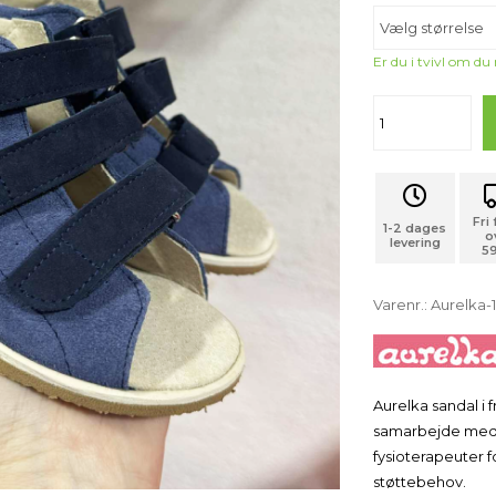
Er du i tvivl om du
Fri
1-2 dages
o
levering
59
Varenr.:
Aurelka
Aurelka sandal i f
samarbejde med 
fysioterapeuter f
støttebehov.