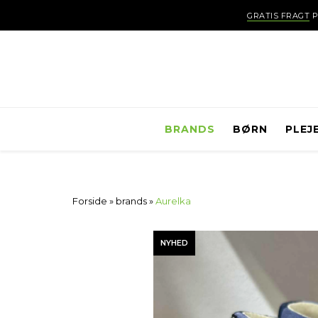
GRATIS FRAGT
P
BRANDS
BØRN
PLEJ
Forside
»
brands
»
Aurelka
NYHED