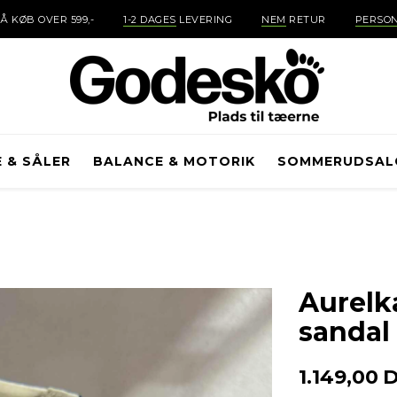
Å KØB OVER 599,-
1-2 DAGES
LEVERING
NEM
RETUR
PERSON
E & SÅLER
BALANCE & MOTORIK
SOMMERUDSAL
Aurelka
sandal
1.149,00