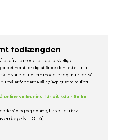
emt fodlængden
ålet på alle modeller i de forskellige
gør det nemt for dig at finde den rette str. til
er kan variere mellem modeller og mærker, så
at du måler fødderne så nøjagtigt som muligt!
 online vejledning før dit køb - Se her
gode råd og vejledning, hvis du er i tvivl:
verdage kl. 10-14)