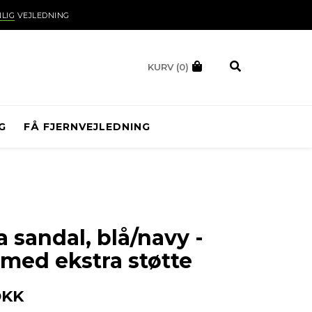
LIG
VEJLEDNING
KURV
(0)
G
FÅ FJERNVEJLEDNING
 sandal, blå/navy -
 med ekstra støtte
DKK