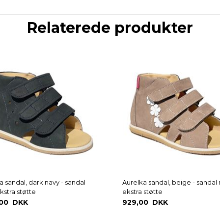
Relaterede produkter
JA TAK
a sandal, dark navy - sandal
Aurelka sandal, beige - sanda
stra støtte
ekstra støtte
,00 DKK
929,00 DKK