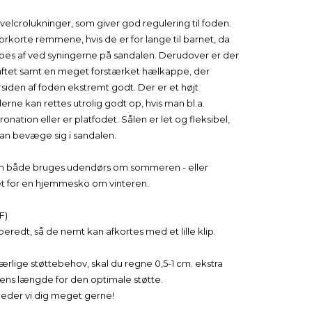
velcrolukninger, som giver god regulering til foden.
forkorte remmene, hvis de er for lange til barnet, da
pes af ved syningerne på sandalen. Derudover er der
aftet samt en meget forstærket hælkappe, der
rsiden af foden ekstremt godt. Der er et højt
derne kan rettes utrolig godt op, hvis man bl.a.
nation eller er platfodet. Sålen er let og fleksibel,
an bevæge sig i sandalen.
n både bruges udendørs om sommeren - eller
et for en hjemmesko om vinteren.
F)
redt, så de nemt kan afkortes med et lille klip.
særlige støttebehov, skal du regne 0,5-1 cm. ekstra
ens længde for den optimale støtte.
vejleder vi dig meget gerne!