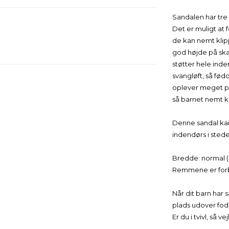
Sandalen har tre 
Det er muligt at 
de kan nemt klip
god højde på sk
støtter hele inde
svangløft, så fød
oplever meget pro
så barnet nemt k
Denne sandal ka
indendørs i sted
Bredde: normal (
Remmene er forbe
Når dit barn har 
plads udover fod
Er du i tvivl, så 