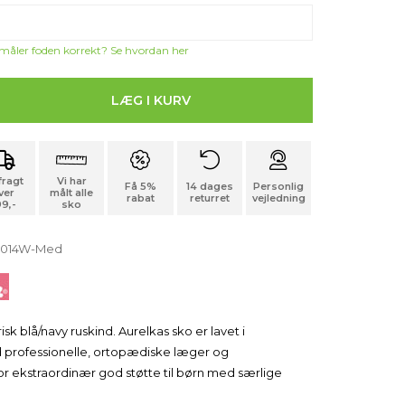
 måler foden korrekt? Se hvordan her
 fragt
Vi har
Få 5%
14 dages
Personlig
ver
målt alle
rabat
returret
vejledning
9,-
sko
-1014W-Med
risk blå/navy ruskind. Aurelkas sko er lavet i
professionelle, ortopædiske læger og
or ekstraordinær god støtte til børn med særlige