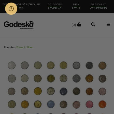
GRATIS FRAGT
PÅ KØB OVER
1-2 DAGES
NEM
PERSONLIG
599,-
LEVERING
RETUR
VEJLEDNING
(0)
Forside
»
Pleje & Såler