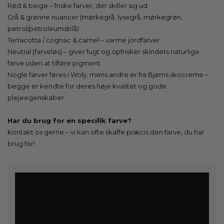
Rød & beige – friske farver, der skiller sig ud
Grå & grønne nuancer (mørkegrå, lysegrå, mørkegrøn,
petrol/petroleumsblå)
Terracotta / cognac & camel – varme jordfarver
Neutral (farveløs) – giver fugt og opfrisker skindets naturlige
farve uden at tilføre pigment
Nogle farver føres i Woly, mens andre er fra Bjørns skocreme –
begge er kendte for deres høje kvalitet og gode
plejeegenskaber.
Har du brug for en specifik farve?
Kontakt os gerne – vi kan ofte skaffe præcis den farve, du har
brug for!