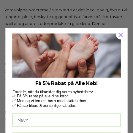
Vores bløde skocreme / skosværte er det ideelle valg, hvis du vil
rengøre, pleje, beskytte og genopfriske farven på sko, tasker,
bælter og andre læderprodukter i glat skind. Denne
kvalitetsrige skosværte nærer læderet i dybden, genopretter
dets oprindelige glans og beskytter mod udtørring og revner.
Med regelmæssig brug sikrer du, at dine sko og lædervarer
bevarer deres flotte udseende i lang tid.
Fordele ved vores skocreme:
Genopfrisker farven og dækker små ridser
Giver næring til læderet, så det forbliver smidigt
Få 5% Rabat på Alle Køb!
Beskytter mod fugt og snavs
Forlænger levetiden på dine sko og andre læderprodukter
Fordele, når du tilmelder dig vores nyhedsbrev
✅ Få 5% rabat på alle dine køb*
Giver en smuk glans efter polering
✅ Modtag viden om børn med støttebehov
✅ Få særtilbud & personlige rabatter.
Sådan bruger du skocremen:
Rengør læderet for snavs og støv med en blød klud.
Påfør skocremen jævnt med en blød klud eller påføringssvamp.
Arbejd produktet ind i læderet i cirkulære bevægelser for