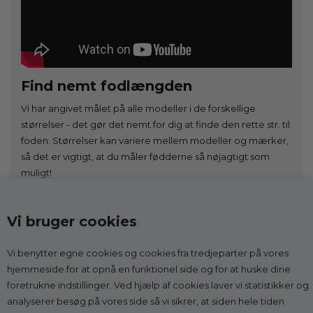
Find nemt fodlængden
Vi har angivet målet på alle modeller i de forskellige
størrelser - det gør det nemt for dig at finde den rette str. til
foden. Størrelser kan variere mellem modeller og mærker,
så det er vigtigt, at du måler fødderne så nøjagtigt som
muligt!
Du kan også få online vejledning før dit køb - Se her
Vi bruger cookies
Vi står klar med gode råd og vejledning, hvis du er i tvivl:
Vi benytter egne cookies og cookies fra tredjeparter på vores
2268 7595
(hverdage kl. 10-14)
hjemmeside for at opnå en funktionel side og for at huske dine
foretrukne indstillinger. Ved hjælp af cookies laver vi statistikker og
analyserer besøg på vores side så vi sikrer, at siden hele tiden