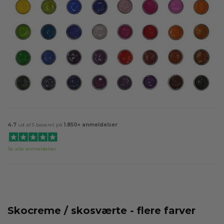
4.7
ud af 5 baseret på
1.850+ anmeldelser
Se alle anmeldelser
Skocreme / skosværte - flere farver