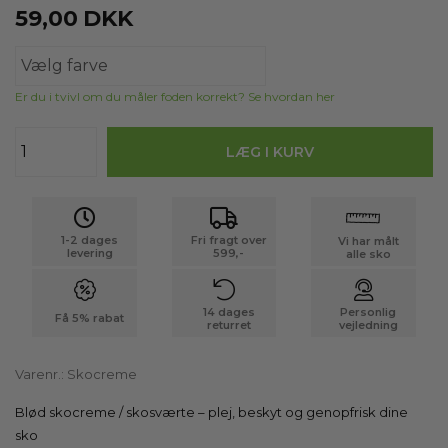
59,00
DKK
Er du i tvivl om du måler foden korrekt? Se hvordan her
1-2 dages
Fri fragt over
Vi har målt
levering
599,-
alle sko
14 dages
Personlig
Få 5% rabat
returret
vejledning
Varenr.:
Skocreme
Blød skocreme / skosværte – plej, beskyt og genopfrisk dine
sko