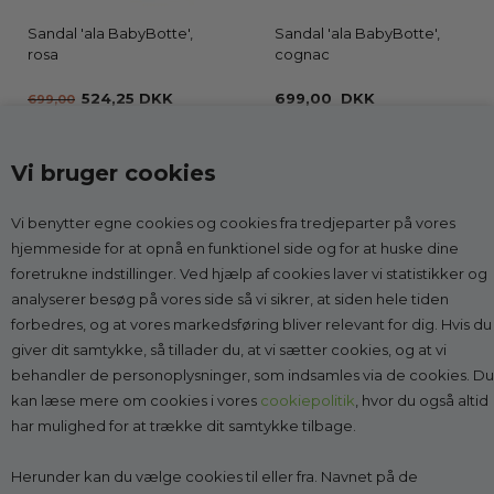
Sandal 'ala BabyBotte',
Sandal 'ala BabyBotte',
rosa
cognac
524,25 DKK
699,00 DKK
699,00
Vi bruger cookies
Vi benytter egne cookies og cookies fra tredjeparter på vores
Kontakt
hjemmeside for at opnå en funktionel side og for at huske dine
foretrukne indstillinger. Ved hjælp af cookies laver vi statistikker og
Godesko.dk
analyserer besøg på vores side så vi sikrer, at siden hele tiden
v/Malle & Co
forbedres, og at vores markedsføring bliver relevant for dig. Hvis du
Solrød Byvej 15
giver dit samtykke, så tillader du, at vi sætter cookies, og at vi
2680 Solrød Strand
behandler de personoplysninger, som indsamles via de cookies. Du
CVR 27998623
kan læse mere om cookies i vores
cookiepolitik
, hvor du også altid
har mulighed for at trække dit samtykke tilbage.
Få vejledning:
læs mere
Tlf.:
2268 7595
(Man-Fre kl. 10-14)
Herunder kan du vælge cookies til eller fra. Navnet på de