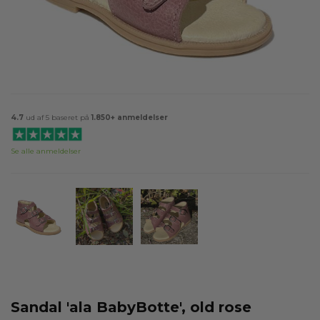
4.7
ud af 5 baseret på
1.850+ anmeldelser
Se alle anmeldelser
Sandal 'ala BabyBotte', old rose