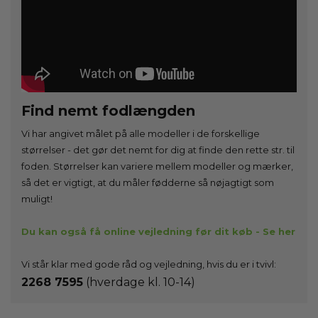
Find nemt fodlængden
Vi har angivet målet på alle modeller i de forskellige
størrelser - det gør det nemt for dig at finde den rette str. til
foden. Størrelser kan variere mellem modeller og mærker,
så det er vigtigt, at du måler fødderne så nøjagtigt som
muligt!
Du kan også få online vejledning før dit køb - Se her
Vi står klar med gode råd og vejledning, hvis du er i tvivl:
2268 7595
(hverdage kl. 10-14)