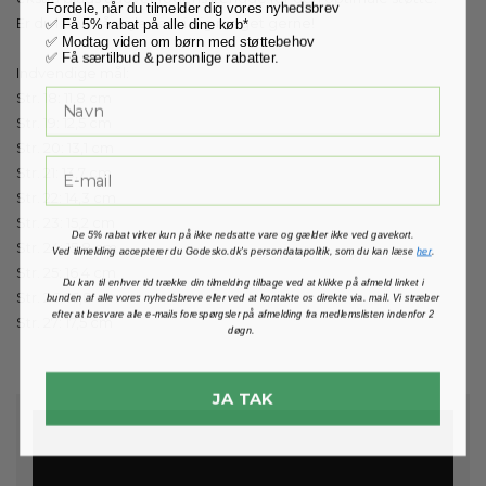
Fordele, når du tilmelder dig vores nyhedsbrev
✅ Få 5% rabat på alle dine køb*
Er du i tvivl, så vejleder vi dig meget gerne!
✅ Modtag viden om børn med støttebehov
✅ Få særtilbud & personlige rabatter.
Indvendige mål:
Str. 18: 11,8 cm
Str. 19: 12,5 cm
Str. 20: 13,1 cm
Str. 21: 13,7 cm
Str. 22: 14,3 cm
Str. 23: 15,2 cm
De 5% rabat virker kun på ikke nedsatte vare og gælder ikke ved gavekort.
Str. 24: 15,8 cm
Ved tilmelding accepterer du Godesko.dk's persondatapolitik, som du kan læse
her
.
Str. 25: 16,4 cm
Du kan til enhver tid trække din tilmelding tilbage ved at klikke på afmeld linket i
Str. 26: 16,8 cm
bunden af alle vores nyhedsbreve eller ved at kontakte os direkte via. mail. Vi stræber
efter at besvare alle e-mails forespørgsler på afmelding fra medlemslisten indenfor 2
Str. 27: 17,5 cm
døgn.
JA TAK