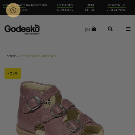
GRATIS FRAGT
PÅ KØB OVER
1-2 DAGES
NEM
PERSONLIG
599,-
LEVERING
RETUR
VEJLEDNING
(0)
Forside
»
Indesandaler / Indesko
- 25%