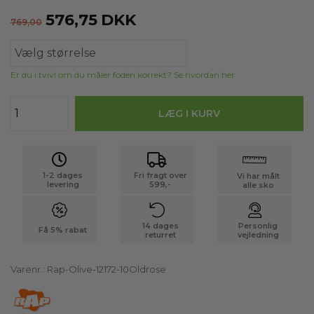
576,75
DKK
769,00
Er du i tvivl om du måler foden korrekt? Se hvordan her
1-2 dages
Fri fragt over
Vi har målt
levering
599,-
alle sko
14 dages
Personlig
Få 5% rabat
returret
vejledning
Varenr.:
Rap-Olive-12172-10Oldrose