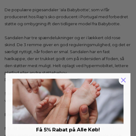
De populære pigesandaler 'ala Babybotte', som vi får
produceret hos Rap's sko-producent i Portugal med forbedret
støtte og ombygning ift den tidligere model fra Babybotte.
Sandalen har tre spændelukninger og er i lækkert old rose
skind. De 3 remme giver en god reguleringsmulighed, og det er
særligt nyttigt, når foden er smal. Sandalen har en fast
hælkappe, der er trukket godt om på indersiden af foden, så
den støtter mest muligt. Helt oplagt ved hypermobiltet, lettere
platfod eller andre støttebehov.
Der er en let og fleksibel gummisål.
Sandalen kan både bruges om sommeren - eller som indesko i
vinterhalvåret. (3-REM)
Bredde: smal-normal.
Når dit barn har særlige støttebehov, skal du regne 0,5-1 cm.
Få 5% Rabat på Alle Køb!
ekstra plads udover fodens længde for den optimale støtte.