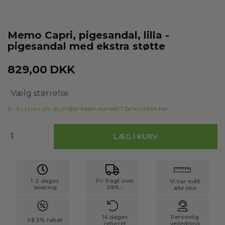
Memo Capri, pigesandal, lilla -
pigesandal med ekstra støtte
829,00
DKK
Er du i tvivl om du måler foden korrekt? Se hvordan her
1-2 dages
Fri fragt over
Vi har målt
levering
599,-
alle sko
14 dages
Personlig
Få 5% rabat
returret
vejledning