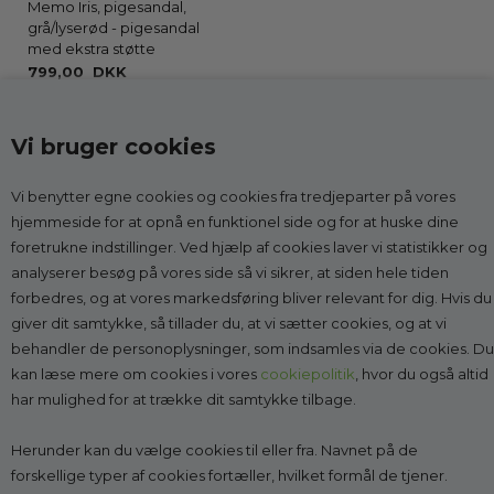
Memo Iris, pigesandal,
grå/lyserød - pigesandal
med ekstra støtte
799,00 DKK
Vi bruger cookies
Vi benytter egne cookies og cookies fra tredjeparter på vores
Kontakt
hjemmeside for at opnå en funktionel side og for at huske dine
foretrukne indstillinger. Ved hjælp af cookies laver vi statistikker og
Godesko.dk
analyserer besøg på vores side så vi sikrer, at siden hele tiden
v/Malle & Co
forbedres, og at vores markedsføring bliver relevant for dig. Hvis du
Solrød Byvej 15
giver dit samtykke, så tillader du, at vi sætter cookies, og at vi
2680 Solrød Strand
behandler de personoplysninger, som indsamles via de cookies. Du
CVR 27998623
kan læse mere om cookies i vores
cookiepolitik
, hvor du også altid
har mulighed for at trække dit samtykke tilbage.
Få vejledning:
læs mere
Tlf.:
2268 7595
(Man-Fre kl. 10-14)
Herunder kan du vælge cookies til eller fra. Navnet på de
Kundeservice@godesko.dk
forskellige typer af cookies fortæller, hvilket formål de tjener.