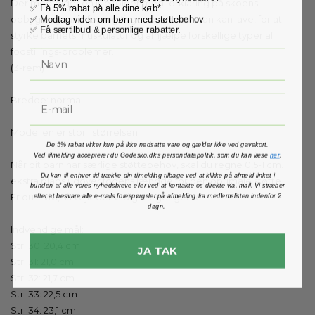
Der medfølger en lille folder med forklaring på skoens
✅ Få 5% rabat på alle dine køb*
✅ Modtag viden om børn med støttebehov
opbygning samt forslag til gode øvelser man kan lave, for at
✅ Få særtilbud & personlige rabatter.
styrke barnets muskulatur og afhjælpe forskellige typer af
fodstillings-problemer.
(3-rem)
Bredde: normal.
Modellen er stor i størrelsen.
De 5% rabat virker kun på ikke nedsatte vare og gælder ikke ved gavekort.
Ved tilmelding accepterer du Godesko.dk's persondatapolitik, som du kan læse
her
.
Når dit barn har særlige støttebehov, skal du regne 0,5-1 cm.
Du kan til enhver tid trække din tilmelding tilbage ved at klikke på afmeld linket i
ekstra plads udover fodens længde for den optimale støtte.
bunden af alle vores nyhedsbreve eller ved at kontakte os direkte via. mail. Vi stræber
efter at besvare alle e-mails forespørgsler på afmelding fra medlemslisten indenfor 2
Er du i tvivl, så vejleder vi dig meget gerne!
døgn.
Indvendige mål:
Str. 30: 20,4 cm
JA TAK
Str. 31: 21,0 cm
Str. 32: 21,7 cm
Str. 33: 22,5 cm
Str. 34: 23,1 cm