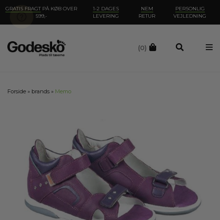
GRATIS FRAGT
PÅ KØB OVER
1-2 DAGES
NEM
PERSONLIG
599,-
LEVERING
RETUR
VEJLEDNING
(0)
Forside
»
brands
»
Memo