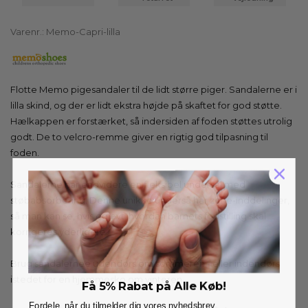
Varenr.:
Memo-Capri-lilla
Flotte Memo pigesandaler til de lidt større piger. Sandalerne er i
lilla skind, og der er lidt ekstra højde på skaftet for god støtte.
Hælkappen er forstærket, så indersiden af foden støttes utrolig
godt. De to velcro-remme giver en rigtig god tilpasning til
foden.
Sandalerne har endvidere en fleksibel undersål med
støbabsorbering. Denne unikke underså har zone-inddelinger,
så man kan se, hvis og evt. hvordan barnets fodstilling skal
korrigeres yderligere.
Brug sandalernee udendørs om sommeren - eller indendørs
istedet for en hjemmesko om vinteren.
Få 5% Rabat på Alle Køb!
Fordele, når du tilmelder dig vores nyhedsbrev