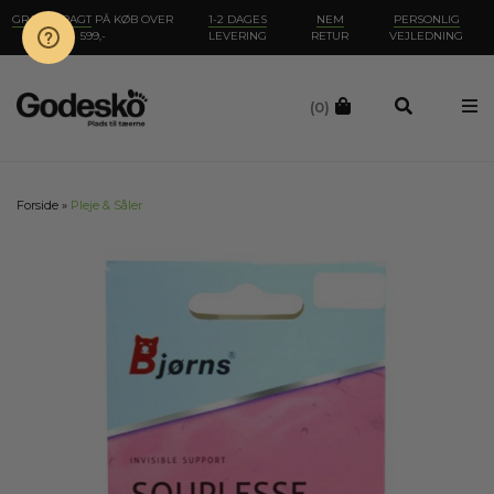
GRATIS FRAGT
PÅ KØB OVER
1-2 DAGES
NEM
PERSONLIG
599,-
LEVERING
RETUR
VEJLEDNING
(0)
Forside
»
Pleje & Såler