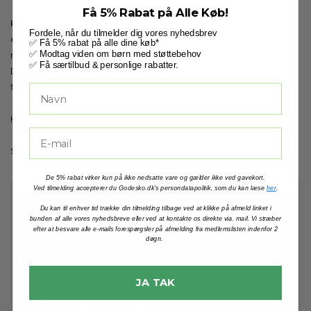
Få 5% Rabat på Alle Køb!
Kan bruges til aflastning af hælen og virker stødabsorberende,
Fordele, når du tilmelder dig vores nyhedsbrev
eller hvis der er forskel i benlængderne, der medfører
✅ Få 5% rabat på alle dine køb*
✅ Modtag viden om børn med støttebehov
rygsmerter pga. den skæve stilling.
✅ Få særtilbud & personlige rabatter.
Den er også rigtig god, hvis man står eller går meget på hårde
flader
Højde: 0,5 cm. til herre eller dame.
Sælges i pakker af 2 stk.
De 5% rabat virker kun på ikke nedsatte vare og gælder ikke ved gavekort.
Ved tilmelding accepterer du Godesko.dk's persondatapolitik, som du kan læse
her
.
Du kan til enhver tid trække din tilmelding tilbage ved at klikke på afmeld linket i
bunden af alle vores nyhedsbreve eller ved at kontakte os direkte via. mail. Vi stræber
efter at besvare alle e-mails forespørgsler på afmelding fra medlemslisten indenfor 2
døgn.
JA TAK