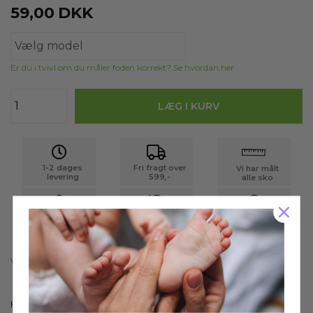
59,00
DKK
Er du i tvivl om du måler foden korrekt? Se hvordan her
1-2 dages
Fri fragt over
Vi har målt
levering
599,-
alle sko
14 dages
Personlig
Få 5% rabat
returret
vejledning
Varenr.:
Bjoern-gel-pad
Hælkile i klar siliconegel 0,5 cm