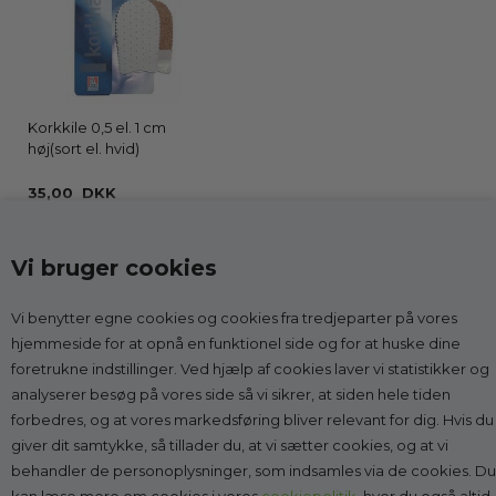
Korkkile 0,5 el. 1 cm
høj(sort el. hvid)
35,00 DKK
Vi bruger cookies
Vi benytter egne cookies og cookies fra tredjeparter på vores
Kontakt
hjemmeside for at opnå en funktionel side og for at huske dine
foretrukne indstillinger. Ved hjælp af cookies laver vi statistikker og
Godesko.dk
analyserer besøg på vores side så vi sikrer, at siden hele tiden
v/Malle & Co
forbedres, og at vores markedsføring bliver relevant for dig. Hvis du
Solrød Byvej 15
giver dit samtykke, så tillader du, at vi sætter cookies, og at vi
2680 Solrød Strand
behandler de personoplysninger, som indsamles via de cookies. Du
CVR 27998623