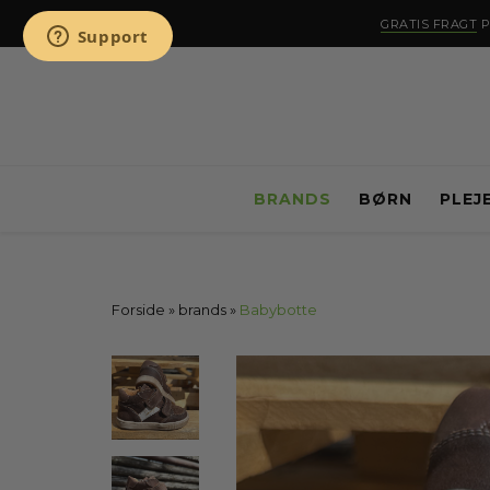
GRATIS FRAGT
P
BRANDS
BØRN
PLEJ
Forside
»
brands
»
Babybotte