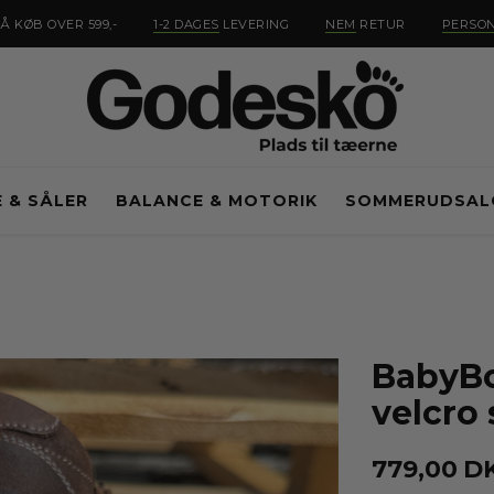
Å KØB OVER 599,-
1-2 DAGES
LEVERING
NEM
RETUR
PERSON
E & SÅLER
BALANCE & MOTORIK
SOMMERUDSAL
BabyBo
velcro
779,00
D