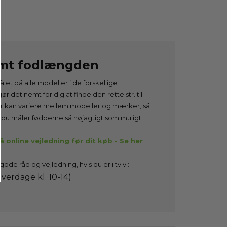
emt fodlængden
ålet på alle modeller i de forskellige
gør det nemt for dig at finde den rette str. til
er kan variere mellem modeller og mærker, så
at du måler fødderne så nøjagtigt som muligt!
 online vejledning før dit køb - Se her
gode råd og vejledning, hvis du er i tvivl:
verdage kl. 10-14)