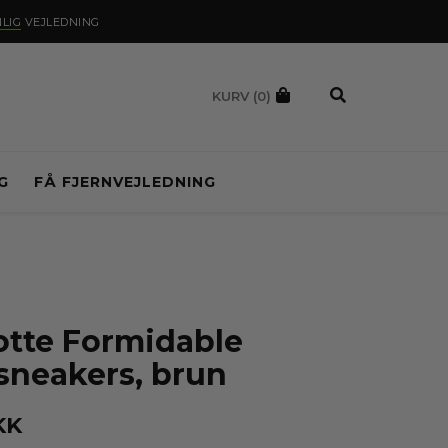
LIG
VEJLEDNING
KURV
(0)
G
FÅ FJERNVEJLEDNING
tte Formidable
 sneakers, brun
KK