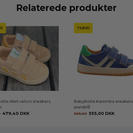
Relaterede produkter
UD
TILBUD
tte Alert velcro sneakers,
BabyBotte Karemba sneakers
c
jeansblå
479,40 DKK
555,00 DKK
0
925,00