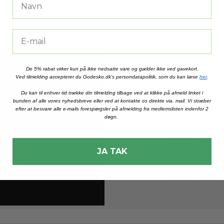
Str. 25: 16,0 cm
Find n
De 5% rabat virker kun på ikke nedsatte vare og gælder ikke ved gavekort.
Ved tilmelding accepterer du Godesko.dk's persondatapolitik, som du kan læse
her
.
Vi har angivet m
størrelser - det 
Du kan til enhver tid trække din tilmelding tilbage ved at klikke på afmeld linket i
bunden af alle vores nyhedsbreve eller ved at kontakte os direkte via. mail. Vi stræber
foden. Størrels
efter at besvare alle e-mails forespørgsler på afmelding fra medlemslisten indenfor 2
det er vigtigt, 
døgn.
Du kan også få
JA TAK
Vi står klar med 
2268 7595
(h