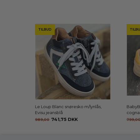
TILBUD
TILB
Le Loup Blanc snøresko m/lynlås,
BabyBo
Evisu jeansblå
cogna
741,75 DKK
989,00
799,0