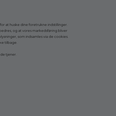
r at huske dine foretrukne indstillinger.
Tilmeld nyhedsbrev
orbedres, og at vores markedsføring bliver
oplysninger, som indsamles via de cookies.
Få
5% RABAT
på ikke-nedsatte varer, særlige tilbud
ke tilbage.
og gode råd om sko og fødder. Du kan altid afmelde
dig igen.
 de tjener.
TILMELD
Ved tilmelding accepterer du Godesko.dk's
persondatapolitik, som kan læses
her
.