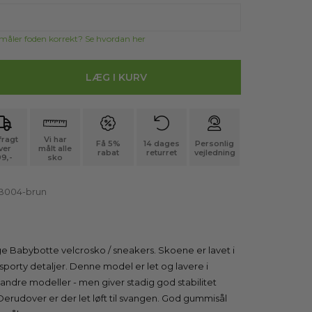
 måler foden korrekt? Se hvordan her
 fragt
Vi har
Få 5%
14 dages
Personlig
ver
målt alle
rabat
returret
vejledning
9,-
sko
B004-brun
ge Babybotte velcrosko / sneakers. Skoene er lavet i
sporty detaljer. Denne model er let og lavere i
 andre modeller - men giver stadig god stabilitet
erudover er der let løft til svangen. God gummisål