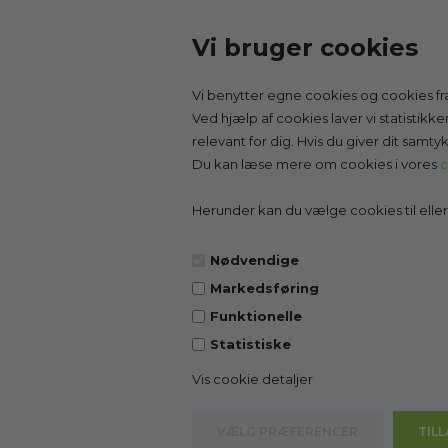
Vi bruger cookies
Vi benytter egne cookies og cookies fra
Kontakt
Top-k
Ved hjælp af cookies laver vi statistikk
relevant for dig. Hvis du giver dit samt
Godesko.dk
Brands
Du kan læse mere om cookies i vores
c
v/Malle & Co
Børnes
Solrød Byvej 15
Børnesa
Herunder kan du vælge cookies til eller f
2680 Solrød Strand
Indesan
CVR 27998623
Pleje & 
Nødvendige
Få vejledning:
læs mere
Markedsføring
Tlf.:
2268 7595
(Man-Fre kl. 10-14)
Funktionelle
Kundeservice@godesko.dk
Statistiske
Vis cookie detaljer