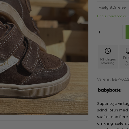
Er du i tvivl om du
Fri
1-2 dages
o
levering
59
Varenr.:
BB-7022
Super seje vinta
skind i brun med 
skaftet end flere
omkring hælen. D