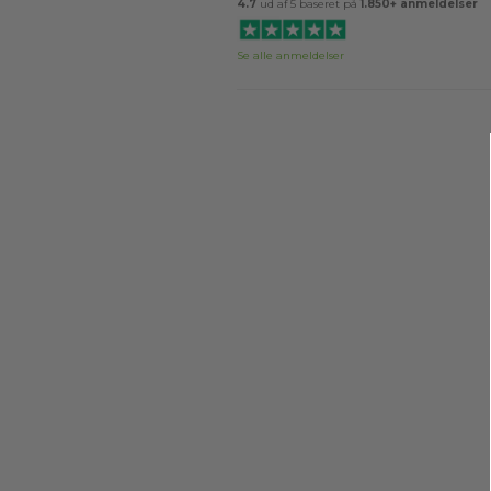
4.7
ud af 5 baseret på
1.850+ anmeldelser
Se alle anmeldelser