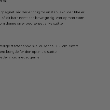
rsål.
gt egnet, når der er brug for en stabil sko, der ikke er
en, så dit barn nemt kan bevæge sig. Vær opmærksom
 som denne giver begrænset ankelstøtte.
særlige støttebehov, skal du regne 0,5-1 cm. ekstra
ens længde for den optimale støtte.
vejleder vi dig meget gerne