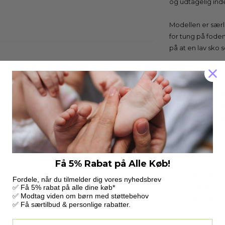
og udtagelig inde
Modellen er særli
for tung på fod
på at en lav sko
Bredde: normal.
Når dit barn har 
plads udover fod
Er du i tvivl, så 
Indvendige mål :
Str. 18: 11,2 cm
Få 5% Rabat på Alle Køb!
Str. 19: 12,1 cm
Str. 20: 12,5 cm
Fordele, når du tilmelder dig vores nyhedsbrev
Str. 21: 13,4 cm
✅ Få 5% rabat på alle dine køb*
✅ Modtag viden om børn med støttebehov
Str. 22: 14,2 cm
✅ Få særtilbud & personlige rabatter.
Str. 23: 14,7 cm
Str. 24: 15,7 cm