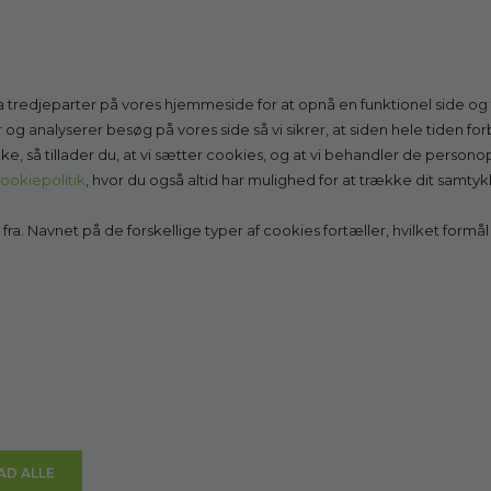
 tredjeparter på vores hjemmeside for at opnå en funktionel side og fo
ategorier
Information
er og analyserer besøg på vores side så vi sikrer, at siden hele tiden f
ykke, så tillader du, at vi sætter cookies, og at vi behandler de person
Det siger vores kunder
ookiepolitik
, hvor du også altid har mulighed for at trække dit samtyk
ko
Få fjernvejledning
ndaler
Mål fødderne sådan
ra. Navnet på de forskellige typer af cookies fortæller, hvilket formål
daler
Køb gavekort
såler
Om Godesko
Mere viden om
Nyheder
NEDSAT
Showroom
Vilkår
Fortrydelsesformular
Få 5% Rabat
Kontakt