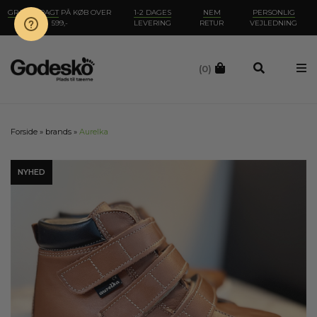
GRATIS FRAGT
PÅ KØB OVER
1-2 DAGES
NEM
PERSONLIG
599,-
LEVERING
RETUR
VEJLEDNING
(0)
Forside
»
brands
»
Aurelka
NYHED