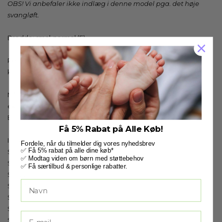
OBS! Vi anbefaler ikke indlæg i denne model pga. det høje
svangløft.
Bredde: smal-normal (F)
Remmene er forberedt, så de nemt kan afkortes med et lille
klip.
Når dit barn har særlige støttebehov, skal du regne 0,5-1 cm.
ekstra plads udover fodens længde for den optimale støtte.
Er du i tvivl, så vejleder vi dig meget gerne!
Få 5% Rabat på Alle Køb!
Indvendige mål:
Fordele, når du tilmelder dig vores nyhedsbrev
✅ Få 5% rabat på alle dine køb*
Str. 20: 13,0 cm
✅ Modtag viden om børn med støttebehov
Str. 21: 13,7 cm
✅ Få særtilbud & personlige rabatter.
Str. 22: 14,6 cm
Str. 23: 15,0 cm
Str. 24: 15,9 cm
Str. 25: 16,7 cm
Str. 26: 17,5 cm