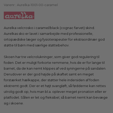
Varenr.:
Aurelka-1001-00-caramel
Aurelka velcrosko i caramel/black (cognac farvet) skind.
Aurelkas sko er lavet i samarbejde med professionelle,
ortopædiske læger og fysioterapeuter for ekstraordinær god
støtte til børn med særlige støttebehov.
Skoen har tre velcrolukninger, som giver god regulering til
foden. Det er muligt forkorte remmene, hvis de er for lange til
barnet, da de kan nemt klippes af ved syningerne på sandalen.
Derudover er der god højde på skaftet samt en meget
forstærket hælkappe, der støtter hele indersiden af foden
ekstremt godt. Der er et højt svangløft, så fødderne kan rettes
utrolig godt op, hvis man bl.a. oplever meget pronation eller er
platfodet. Sålen er let og fleksibel, så barnet nemt kan bevæge
sig i skoene.