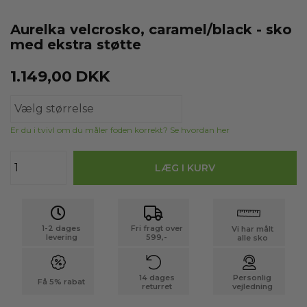
Aurelka velcrosko, caramel/black - sko
med ekstra støtte
1.149,00
DKK
Er du i tvivl om du måler foden korrekt? Se hvordan her
1-2 dages
Fri fragt over
Vi har målt
levering
599,-
alle sko
14 dages
Personlig
Få 5% rabat
returret
vejledning