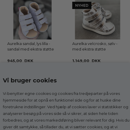
NYHED
Aurelka sandal, lys lilla -
Aurelka velcrosko, sølv -
sandal med ekstra støtte
med ekstra støtte
945,00 DKK
1.149,00 DKK
Vi bruger cookies
Vi benytter egne cookies og cookies fra tredjeparter på vores
Kontakt
hjemmeside for at opnå en funktionel side og for at huske dine
foretrukne indstillinger. Ved hjælp af cookies laver vi statistikker og
Godesko.dk
analyserer besøg på vores side så vi sikrer, at siden hele tiden
v/Malle & Co
forbedres, og at vores markedsføring bliver relevant for dig. Hvis du
Solrød Byvej 15
giver dit samtykke, så tillader du, at vi sætter cookies, og at vi