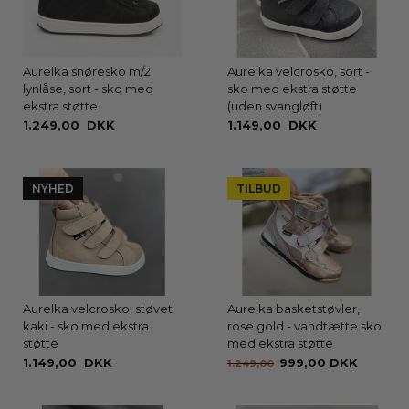
Aurelka snøresko m/2
Aurelka velcrosko, sort -
lynlåse, sort - sko med
sko med ekstra støtte
ekstra støtte
(uden svangløft)
1.249,00 DKK
1.149,00 DKK
NYHED
TILBUD
Aurelka velcrosko, støvet
Aurelka basketstøvler,
kaki - sko med ekstra
rose gold - vandtætte sko
støtte
med ekstra støtte
1.149,00 DKK
999,00 DKK
1.249,00