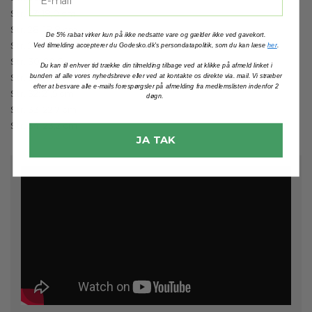
Str. 27: 18,0 cm
Str. 28: 18,8 cm
De 5% rabat virker kun på ikke nedsatte vare og gælder ikke ved gavekort.
Str. 29: 19,6 cm
Ved tilmelding accepterer du Godesko.dk's persondatapolitik, som du kan læse
her
.
Str. 30: 20,6 cm
Du kan til enhver tid trække din tilmelding tilbage ved at klikke på afmeld linket i
Str. 31: 20,9 cm
bunden af alle vores nyhedsbreve eller ved at kontakte os direkte via. mail. Vi stræber
efter at besvare alle e-mails forespørgsler på afmelding fra medlemslisten indenfor 2
Str. 32: 21,5 cm
døgn.
Str. 33: 22,7 cm
Str. 34: 23,2 cm
JA TAK