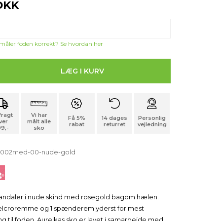
DKK
 måler foden korrekt? Se hvordan her
 fragt
Vi har
Få 5%
14 dages
Personlig
ver
målt alle
rabat
returret
vejledning
9,-
sko
-1002med-00-nude-gold
sandaler i nude skind med rosegold bagom hælen.
velcroremme og 1 spænderem yderst for mest
ng til foden. Aurelkas sko er lavet i samarbejde med