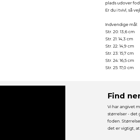
plads udover fod
✅ Få 5% rabat på alle dine køb*
✅ Modtag viden om børn med støttebehov
Er du i tvivl, så 
✅ Få særtilbud & personlige rabatter.
Indvendige mål:
Str. 20: 13,6 cm
Str. 21: 14,3 cm
Str. 22: 14,9 cm
Str. 23: 15,7 cm
Str. 24: 16,5 cm
Str. 25: 17,0 cm
De 5% rabat virker kun på ikke nedsatte vare og gælder ikke ved gavekort.
Ved tilmelding accepterer du Godesko.dk's persondatapolitik, som du kan læse
her
.
Du kan til enhver tid trække din tilmelding tilbage ved at klikke på afmeld linket i
bunden af alle vores nyhedsbreve eller ved at kontakte os direkte via. mail. Vi stræber
Find n
efter at besvare alle e-mails forespørgsler på afmelding fra medlemslisten indenfor 2
døgn.
Vi har angivet m
størrelser - det 
foden. Størrels
JA TAK
det er vigtigt, 