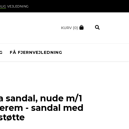
LIG
VEJLEDNING
KURV
(0)
G
FÅ FJERNVEJLEDNING
a sandal, nude m/1
rem - sandal med
støtte