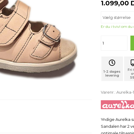
1.099,00
Er du i tvivl om du
Fri
1-2 dages
o
levering
59
Varenr.:
Aurelka
Yndige Aurelka 
Sandalen har 2 
optimale tilpasni