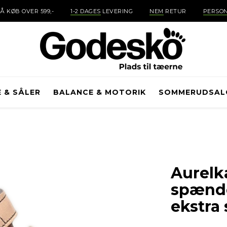
Å KØB OVER 599,-
1-2 DAGES
LEVERING
NEM
RETUR
PERSON
E & SÅLER
BALANCE & MOTORIK
SOMMERUDSAL
Aurelk
spænde
ekstra 