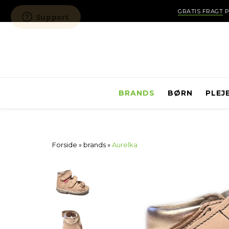
GRATIS FRAGT
P
BRANDS
BØRN
PLEJ
Forside
»
brands
»
Aurelka