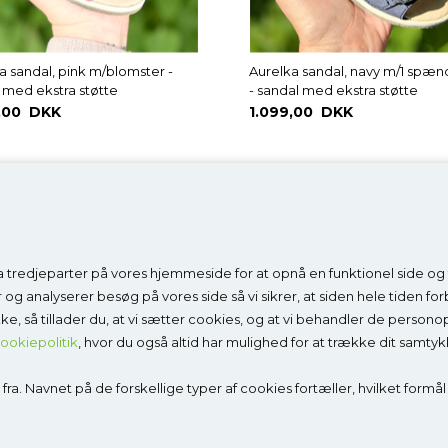
a sandal, pink m/blomster -
Aurelka sandal, navy m/1 spæ
 med ekstra støtte
- sandal med ekstra støtte
,00 DKK
1.099,00 DKK
 tredjeparter på vores hjemmeside for at opnå en funktionel side og fo
ategorier
Information
er og analyserer besøg på vores side så vi sikrer, at siden hele tiden f
ykke, så tillader du, at vi sætter cookies, og at vi behandler de person
Det siger vores kunder
ookiepolitik
, hvor du også altid har mulighed for at trække dit samtyk
ko
Få fjernvejledning
ndaler
Mål fødderne sådan
ra. Navnet på de forskellige typer af cookies fortæller, hvilket formål
daler
Køb gavekort
såler
Om Godesko
Mere viden om