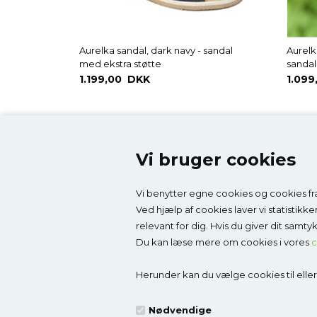
Aurelka sandal, dark navy - sandal
Aurelk
med ekstra støtte
sandal
1.199,00 DKK
1.099
Vi bruger cookies
Vi benytter egne cookies og cookies fra
Kontakt
Top-k
Ved hjælp af cookies laver vi statistikk
relevant for dig. Hvis du giver dit samt
Godesko.dk
Brands
Du kan læse mere om cookies i vores
c
v/Malle & Co
Børnes
Solrød Byvej 15
Børnesa
Herunder kan du vælge cookies til eller f
2680 Solrød Strand
Indesan
CVR 27998623
Pleje & 
Nødvendige