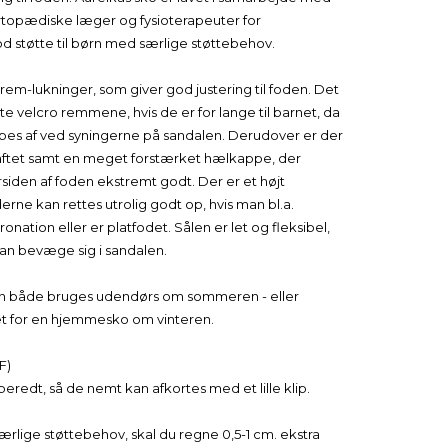
ortopædiske læger og fysioterapeuter for
d støtte til børn med særlige støttebehov.
rem-lukninger, som giver god justering til foden. Det
rte velcro remmene, hvis de er for lange til barnet, da
pes af ved syningerne på sandalen. Derudover er der
aftet samt en meget forstærket hælkappe, der
rsiden af foden ekstremt godt. Der er et højt
derne kan rettes utrolig godt op, hvis man bl.a.
nation eller er platfodet. Sålen er let og fleksibel,
an bevæge sig i sandalen.
n både bruges udendørs om sommeren - eller
et for en hjemmesko om vinteren.
F)
redt, så de nemt kan afkortes med et lille klip.
særlige støttebehov, skal du regne 0,5-1 cm. ekstra