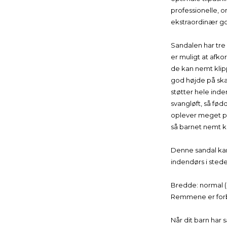
professionelle, 
ekstraordinær go
Sandalen har tre 
er muligt at afko
de kan nemt klip
god højde på sk
støtter hele inde
svangløft, så fød
oplever meget pro
så barnet nemt k
Denne sandal ka
indendørs i sted
Bredde: normal (
Remmene er forbe
Få 5% Rabat på Alle Køb!
Når dit barn har 
Fordele, når du tilmelder dig vores nyhedsbrev