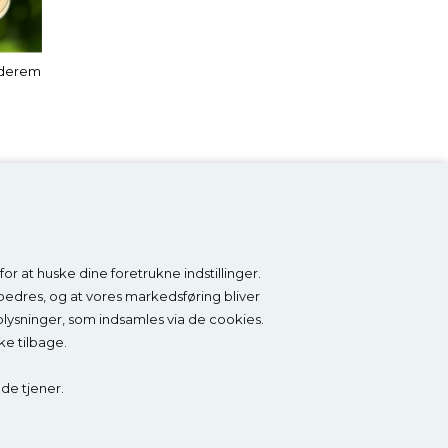
nderem
r at huske dine foretrukne indstillinger.
Tilmeld nyhedsbrev
orbedres, og at vores markedsføring bliver
oplysninger, som indsamles via de cookies.
Få
5% RABAT
på ikke-nedsatte varer, særlige tilbud
ke tilbage.
og gode råd om sko og fødder. Du kan altid afmelde
dig igen.
 de tjener.