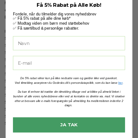
Når dit barn har særlige støttebehov, skal du regne 0,5-1 cm.
Få 5% Rabat på Alle Køb!
ekstra plads udover fodens længde for den optimale støtte.
Fordele, når du tilmelder dig vores nyhedsbrev
Er du i tvivl, så vejleder vi dig meget gerne!
✅ Få 5% rabat på alle dine køb*
✅ Modtag viden om børn med støttebehov
✅ Få særtilbud & personlige rabatter.
Indvendige mål:
Str. 20: 13,5 cm
Str. 21: 14,0 cm
Str. 22: 14,7 cm
Str. 23: 15,7 cm
Str. 24: 16,1 cm
Str. 25: 16,7 cm
De 5% rabat virker kun på ikke nedsatte vare og gælder ikke ved gavekort.
Str. 26: 17,2 cm
Ved tilmelding accepterer du Godesko.dk's persondatapolitik, som du kan læse
her
.
Str. 27: 17,7 cm
Du kan til enhver tid trække din tilmelding tilbage ved at klikke på afmeld linket i
Str. 28: 18,5 cm
bunden af alle vores nyhedsbreve eller ved at kontakte os direkte via. mail. Vi stræber
efter at besvare alle e-mails forespørgsler på afmelding fra medlemslisten indenfor 2
Str. 29: 19,3 cm
døgn.
Str. 30: 20,0 cm
Str. 31: 20,5 cm
Str. 32: 21,2 cm
JA TAK