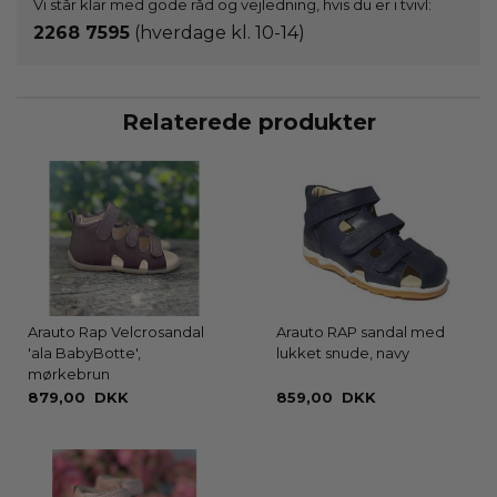
Vi står klar med gode råd og vejledning, hvis du er i tvivl:
2268 7595
(hverdage kl. 10-14)
Relaterede produkter
Arauto Rap Velcrosandal
Arauto RAP sandal med
'ala BabyBotte',
lukket snude, navy
mørkebrun
879,00 DKK
859,00 DKK