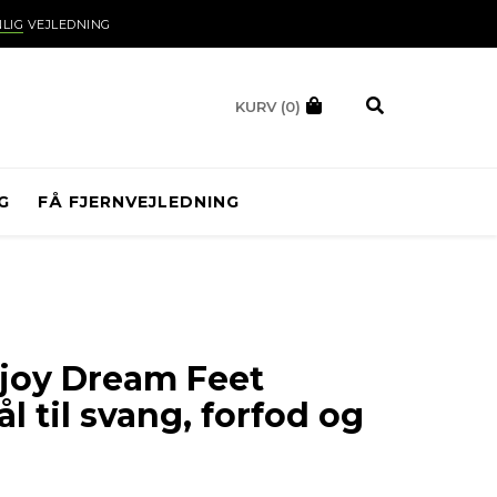
LIG
VEJLEDNING
KURV
(0)
G
FÅ FJERNVEJLEDNING
joy Dream Feet
ål til svang, forfod og