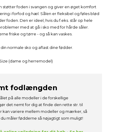
 støtter foden i svangen og giver en øget komfort
ing i forfod og hæl. Sålen er fleksibel og føles blød
r foden. Den er ideel, hvis du f.eks. står op hele
problemer med at gå i sko med for hårde såler.
ne friske og tørre - og så kan vaskes.
din normale sko og aflast dine fødder.
ne Size (dame og herremodel)
emt fodlængden
ålet på alle modeller i de forskellige
gør det nemt for dig at finde den rette str. til
er kan variere mellem modeller og mærker, så
at du måler fødderne så nøjagtigt som muligt!
 online vejledning før dit køb - Se her