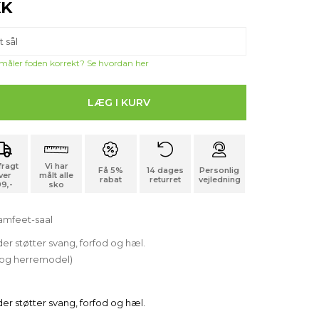
K
 måler foden korrekt? Se hvordan her
 fragt
Vi har
Få 5%
14 dages
Personlig
ver
målt alle
rabat
returret
vejledning
9,-
sko
mfeet-saal
er støtter svang, forfod og hæl.
og herremodel)
er støtter svang, forfod og hæl.