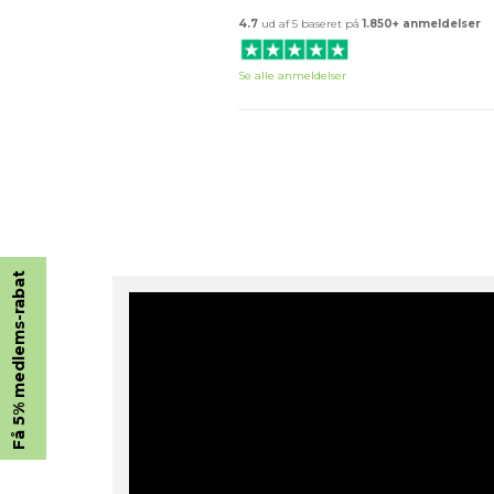
4.7
ud af 5 baseret på
1.850+ anmeldelser
Se alle anmeldelser