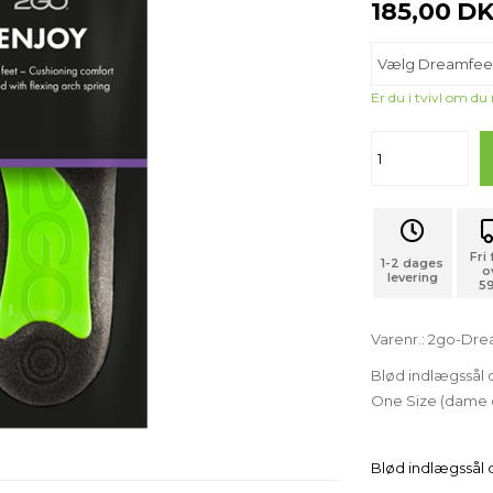
185,00
DK
Er du i tvivl om du
Fri
1-2 dages
o
levering
59
Varenr.:
2go-Drea
Blød indlægssål d
One Size (dame 
Blød indlægssål d