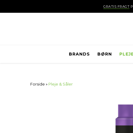
GRATIS FRAGT
P
BRANDS
BØRN
PLEJ
Forside
»
Pleje & Såler