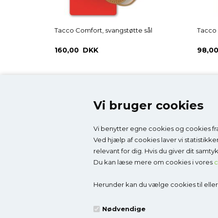
Tacco Comfort, svangstøtte sål
Tacco 
160,00 DKK
98,0
Vi bruger cookies
Vi benytter egne cookies og cookies fra
Kontakt
Top-k
Ved hjælp af cookies laver vi statistikk
relevant for dig. Hvis du giver dit samt
Godesko.dk
Brands
Du kan læse mere om cookies i vores
c
v/Malle & Co
Børnes
Solrød Byvej 15
Børnesa
Herunder kan du vælge cookies til eller f
2680 Solrød Strand
Indesan
CVR 27998623
Pleje & 
Nødvendige