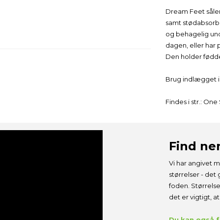
Dream Feet sålen
samt stødabsorber
og behagelig unde
dagen, eller har 
Den holder fødder
Brug indlægget i 
Få 5% Rabat på Alle Køb!
Findes i str.: O
Fordele, når du tilmelder dig vores nyhedsbrev
✅ Få 5% rabat på alle dine køb*
✅ Modtag viden om børn med støttebehov
✅ Få særtilbud & personlige rabatter.
Find n
Vi har angivet m
størrelser - det 
foden. Størrels
det er vigtigt, 
Du kan også få
De 5% rabat virker kun på ikke nedsatte vare og gælder ikke ved gavekort.