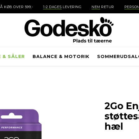
Å KØB OVER 599,-
1-2 DAGES
LEVERING
NEM
RETUR
PERSON
E & SÅLER
BALANCE & MOTORIK
SOMMERUDSAL
2Go En
støttes
hæl