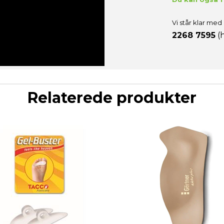
Ved tilmelding accepterer du Godesko.dk's persondatapolitik, som du kan læse
her
.
Vi står klar med 
Du kan til enhver tid trække din tilmelding tilbage ved at klikke på afmeld linket i
bunden af alle vores nyhedsbreve eller ved at kontakte os direkte via. mail. Vi stræber
2268 7595
(h
efter at besvare alle e-mails forespørgsler på afmelding fra medlemslisten indenfor 2
døgn.
JA TAK
Relaterede produkter