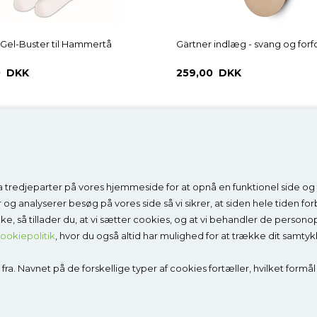
Gel-Buster til Hammertå
Gärtner indlæg - svang og forf
0 DKK
259,00 DKK
 tredjeparter på vores hjemmeside for at opnå en funktionel side og fo
ategorier
Information
er og analyserer besøg på vores side så vi sikrer, at siden hele tiden f
ykke, så tillader du, at vi sætter cookies, og at vi behandler de person
Det siger vores kunder
ookiepolitik
, hvor du også altid har mulighed for at trække dit samtyk
ko
Få fjernvejledning
ndaler
Mål fødderne sådan
ra. Navnet på de forskellige typer af cookies fortæller, hvilket formål
daler
Køb gavekort
såler
Om Godesko
Mere viden om