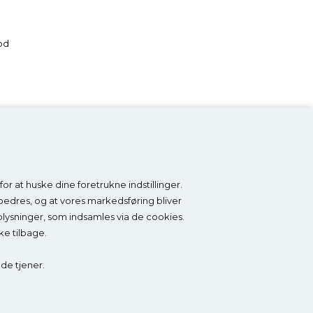
od
r at huske dine foretrukne indstillinger.
Tilmeld nyhedsbrev
orbedres, og at vores markedsføring bliver
oplysninger, som indsamles via de cookies.
Få
5% RABAT
på ikke-nedsatte varer, særlige tilbud
ke tilbage.
og gode råd om sko og fødder. Du kan altid afmelde
dig igen.
 de tjener.